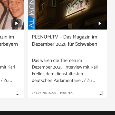
zin im
PLENUM.TV – Das Magazin im
erbayern
Dezember 2025 für Schwaben
Das waren die Themen im
mit Karl
Dezember 2025: Interview mit Karl
Freller, dem dienstältesten
/ Zu …
deutschen Parlamentarier. / Zu …
bookmark_border
bookmark_border
27. Dez. 2025
14:50
15:00 Min.