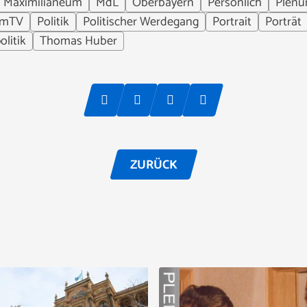
Maximilianeum
MdL
Oberbayern
Persönlich
Plen
umTV
Politik
Politischer Werdegang
Portrait
Porträt
olitik
Thomas Huber
ZURÜCK