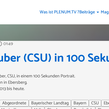
Was ist PLENUM.TV ?
Beiträge
Mag
arrow_drop_down
01:49
_outline
ber (CSU) in 100 Se
r, CSU, in einem 100 Sekunden Portrait.
n in Ebersberg.
013 bis heute.
Abgeordnete
Bayerischer Landtag
Bayern
CSU
Eb