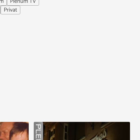
um
Plenum TV
Privat