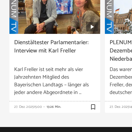
Dienstältester Parlamentarier:
PLENUM.
Interview mit Karl Freller
Dezembe
Niederba
Karl Freller ist seit mehr als vier
Das ware
Jahrzehnten Mitglied des
Dezember 
Bayerischen Landtags – länger als
Freller, d
jeder andere Abgeordnete in …
deutschen
bookmark_border
27. Dez. 2025
15:00
13:26 Min.
27. Dez. 2025
1