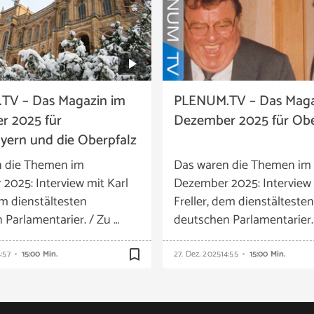
TV – Das Magazin im
PLENUM.TV – Das Maga
r 2025 für
Dezember 2025 für Ob
yern und die Oberpfalz
n die Themen im
Das waren die Themen im
2025: Interview mit Karl
Dezember 2025: Interview 
em dienstältesten
Freller, dem dienstältesten
 Parlamentarier. / Zu …
deutschen Parlamentarier. 
bookmark_border
4:57
15:00 Min.
27. Dez. 2025
14:55
15:00 Min.