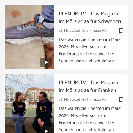
PLENUM.TV – Das Magazin
im März 2026 für Schwaben
bookmark_border
28. März 2026
16:59
15:00 Min.
Das waren die Themen im März
2026: Modellversuch zur
Förderung rechenschwacher
Schülerinnen und Schüler an …
PLENUM.TV – Das Magazin
im März 2026 für Franken
bookmark_border
28. März 2026
16:58
15:00 Min.
Das waren die Themen im März
2026: Modellversuch zur
Förderung rechenschwacher
Schülerinnen und Schüler an …