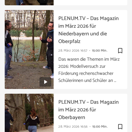
PLENUM.TV – Das Magazin
im März 2026 für
Niederbayern und die
Oberpfalz
bookmark_border
28. März 2026
16:57
15:00 Min.
Das waren die Themen im März
2026: Modellversuch zur
Förderung rechenschwacher
Schülerinnen und Schüler an …
PLENUM.TV – Das Magazin
im März 2026 für
Oberbayern
bookmark_border
28. März 2026
16:56
15:00 Min.