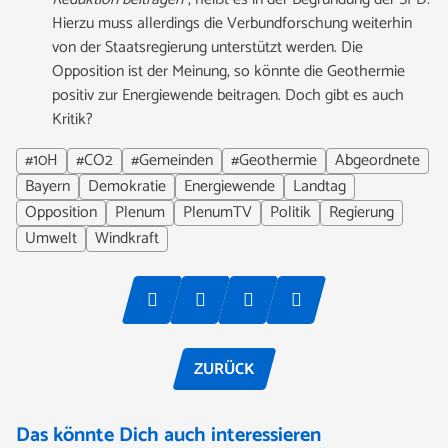
Hierzu muss allerdings die Verbundforschung weiter
hin
von der Staatsregierung
unterstützt werden.
Die
Opposition ist der Meinung,
s
o könnte die Geothermie
positiv
zur Energiewende beitragen
.
Doch gibt es auch
Kritik?
#10H
#CO2
#Gemeinden
#Geothermie
Abgeordnete
Bayern
Demokratie
Energiewende
Landtag
Opposition
Plenum
PlenumTV
Politik
Regierung
Umwelt
Windkraft
ZURÜCK
Das könnte Dich auch interessieren