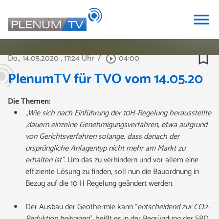
menu
bookmark_border
Do., 14.05.2020
, 17:24 Uhr
/
04:00
play_circle_outline
PlenumTV für TVO vom 14.05.20
Die Themen:
„Wie sich nach Einführung der 10H-Regelung
herausstellte
,dauern
einzelne Genehmigungsverfahren, etwa aufgrund
von Gerichtsverfahren solange,
dass danach der
ursprüngliche Anlagentyp nicht mehr am Markt zu
erhalten ist
”.
Um das zu verhindern und vor allem eine
effiziente Lösung zu finden, soll nun die Bauordnung in
Bezug auf die 10 H Regelung geändert werden.
Der Ausbau der Geothermie
kann “
entscheidend zur CO2-
Reduktion beitragen
”
,
heißt es in der Begründung
der SPD
.