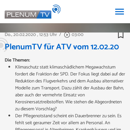
menu
bookmark_border
Do., 20.02.2020
, 12:53 Uhr
/
03:00
play_circle_outline
PlenumTV für ATV vom 12.02.20
Die Themen:
Klimaschutz statt klimaschädlichem Megawachstum
fordert die Fraktion der SPD. Der Fokus liegt dabei auf der
Reduktion des Flugverkehrs und dem Ausbau alternativer
Modelle zum Transport.
Dazu zählt der Ausbau der Bahn,
aber auch der vermehrte Einsatz von
Kerosinersatztreibstoffen. Wie stehen die Abgeordneten
zu dies
em Vorschlag?
Der Pflegenotstand scheint ein Dauerbrenner zu sein. Es
fehlt seit geraumer Zeit vor allem an Personal. An
Pflegepersonal in Altenheimen, Krankenhäusern und
im