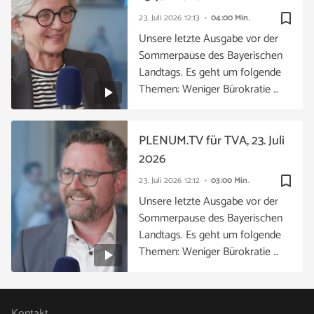
bookmark_border
23. Juli 2026
12:13
04:00 Min.
Unsere letzte Ausgabe vor der
Sommerpause des Bayerischen
Landtags. Es geht um folgende
Themen: Weniger Bürokratie …
PLENUM.TV für TVA, 23. Juli
2026
bookmark_border
23. Juli 2026
12:12
03:00 Min.
Unsere letzte Ausgabe vor der
Sommerpause des Bayerischen
Landtags. Es geht um folgende
Themen: Weniger Bürokratie …
Kontakt