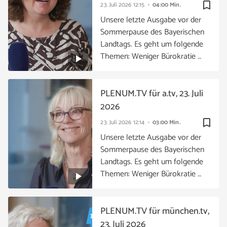
bookmark_border
23. Juli 2026
12:15
04:00 Min.
Unsere letzte Ausgabe vor der
Sommerpause des Bayerischen
Landtags. Es geht um folgende
Themen: Weniger Bürokratie …
PLENUM.TV für a.tv, 23. Juli
2026
bookmark_border
23. Juli 2026
12:14
03:00 Min.
Unsere letzte Ausgabe vor der
Sommerpause des Bayerischen
Landtags. Es geht um folgende
Themen: Weniger Bürokratie …
PLENUM.TV für münchen.tv,
23. Juli 2026