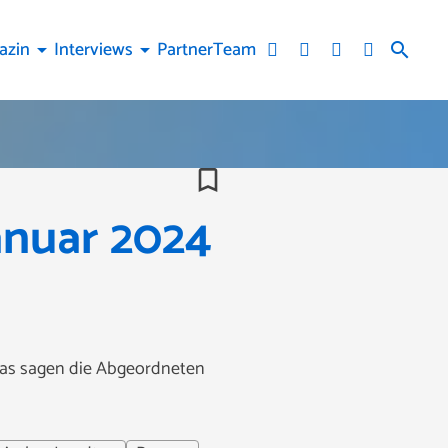
azin
Interviews
Partner
Team
arrow_drop_down
arrow_drop_down
search
bookmark_border
anuar 2024
Was sagen die Abgeordneten