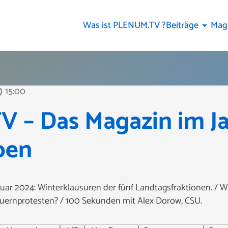
Was ist PLENUM.TV ?
Beiträge
Mag
arrow_drop_down
15:00
tline
 – Das Magazin im J
ben
ar 2024: Winterklausuren der fünf Landtagsfraktionen. / 
uernprotesten? / 100 Sekunden mit Alex Dorow, CSU.