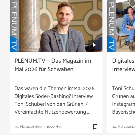
PLENUM.TV – Das Magazin im
Digitale
Mai 2026 für Schwaben
Intervie
Das waren die Themen imMai 2026:
Toni Schu
Digitales Söder-Bashing? Interview
Grünen au
Toni Schuberl von den Grünen. /
Instagram
Vereinfachte Nutzenbewertung …
Bayerisch
bookmark_border
30. Mai 2026
16:40
15:00 Min.
30. Mai 2026
17