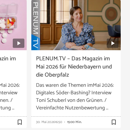
zin im
PLENUM.TV – Das Magazin im
Mai 2026 für Niederbayern und
die Oberpfalz
Mai 2026:
Das waren die Themen imMai 2026:
nterview
Digitales Söder-Bashing? Interview
nen. /
Toni Schuberl von den Grünen. /
tung …
Vereinfachte Nutzenbewertung …
bookmark_border
bookmark_border
30. Mai 2026
16:50
15:00 Min.