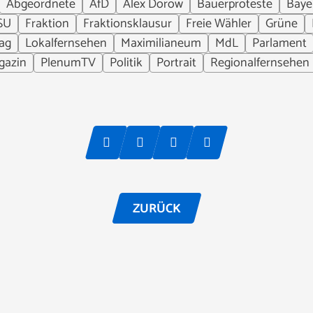
Abgeordnete
AfD
Alex Dorow
Bauerproteste
Baye
SU
Fraktion
Fraktionsklausur
Freie Wähler
Grüne
ag
Lokalfernsehen
Maximilianeum
MdL
Parlament
gazin
PlenumTV
Politik
Portrait
Regionalfernsehen
ZURÜCK