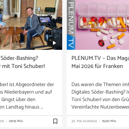
s Söder-Bashing?
PLENUM.TV – Das Maga
w mit Toni Schuberl
Mai 2026 für Franken
berl ist Abgeordneter der
Das waren die Themen im
s Niederbayern und auf
Digitales Söder-Bashing? I
 längst über den
Toni Schuberl von den Grü
en Landtag hinaus …
Vereinfachte Nutzenbewer
bookmark_border
:00
09:15 Min.
30. Mai 2026
16:55
15:00 Min.