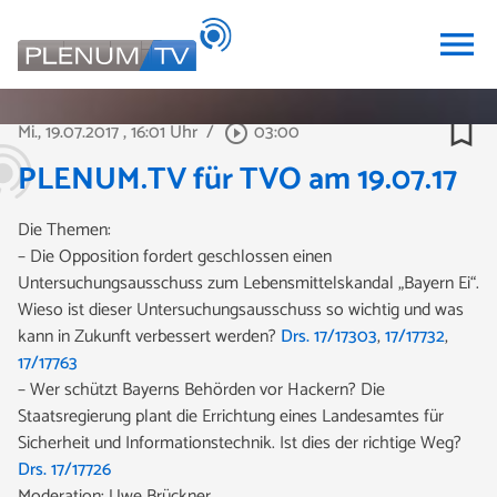
menu
bookmark_border
Mi., 19.07.2017
, 16:01 Uhr
/
03:00
play_circle_outline
PLENUM.TV für TVO am 19.07.17
Die Themen:
– Die Opposition fordert geschlossen einen
Untersuchungsausschuss zum Lebensmittelskandal „Bayern Ei“.
Wieso ist dieser Untersuchungsausschuss so wichtig und was
kann in Zukunft verbessert werden?
Drs. 17/17303
,
17/17732
,
17/17763
– Wer schützt Bayerns Behörden vor Hackern? Die
Staatsregierung plant die Errichtung eines Landesamtes für
Sicherheit und Informationstechnik. Ist dies der richtige Weg?
Drs. 17/17726
Moderation: Uwe Brückner