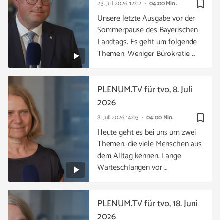
bookmark_border
23. Juli 2026
12:02
04:00 Min.
Unsere letzte Ausgabe vor der
Sommerpause des Bayerischen
Landtags. Es geht um folgende
Themen: Weniger Bürokratie …
PLENUM.TV für tvo, 8. Juli
2026
bookmark_border
8. Juli 2026
14:03
04:00 Min.
Heute geht es bei uns um zwei
Themen, die viele Menschen aus
dem Alltag kennen: Lange
Warteschlangen vor …
PLENUM.TV für tvo, 18. Juni
2026