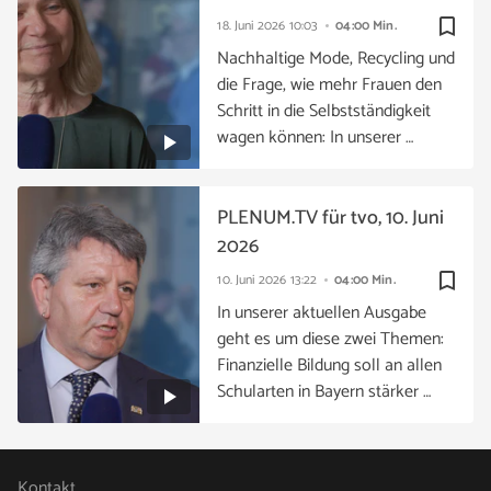
bookmark_border
18. Juni 2026
10:03
04:00 Min.
Nachhaltige Mode, Recycling und
die Frage, wie mehr Frauen den
Schritt in die Selbstständigkeit
wagen können: In unserer …
PLENUM.TV für tvo, 10. Juni
2026
bookmark_border
10. Juni 2026
13:22
04:00 Min.
In unserer aktuellen Ausgabe
geht es um diese zwei Themen:
Finanzielle Bildung soll an allen
Schularten in Bayern stärker …
Kontakt