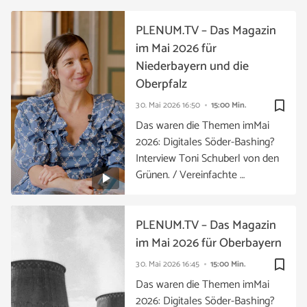
PLENUM.TV – Das Magazin
im Mai 2026 für
Niederbayern und die
Oberpfalz
bookmark_border
30. Mai 2026
16:50
15:00 Min.
Das waren die Themen imMai
2026: Digitales Söder-Bashing?
Interview Toni Schuberl von den
Grünen. / Vereinfachte …
PLENUM.TV – Das Magazin
im Mai 2026 für Oberbayern
bookmark_border
30. Mai 2026
16:45
15:00 Min.
Das waren die Themen imMai
2026: Digitales Söder-Bashing?