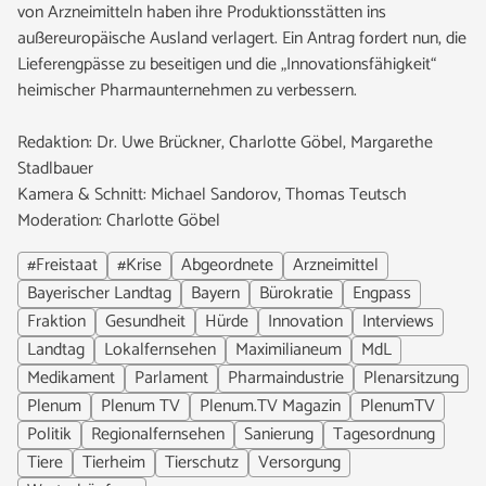
von Arzneimitteln haben ihre Produktionsstätten ins
außereuropäische Ausland verlagert. Ein Antrag fordert nun, die
Lieferengpässe zu beseitigen und die „Innovationsfähigkeit“
heimischer Pharmaunternehmen zu verbessern.
Redaktion: Dr. Uwe Brückner, Charlotte Göbel, Margarethe
Stadlbauer
Kamera & Schnitt: Michael Sandorov, Thomas Teutsch
Moderation: Charlotte Göbel
#Freistaat
#Krise
Abgeordnete
Arzneimittel
Bayerischer Landtag
Bayern
Bürokratie
Engpass
Fraktion
Gesundheit
Hürde
Innovation
Interviews
Landtag
Lokalfernsehen
Maximilianeum
MdL
Medikament
Parlament
Pharmaindustrie
Plenarsitzung
Plenum
Plenum TV
Plenum.TV Magazin
PlenumTV
Politik
Regionalfernsehen
Sanierung
Tagesordnung
Tiere
Tierheim
Tierschutz
Versorgung