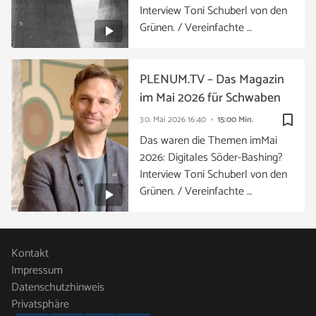
Interview Toni Schuberl von den
Grünen. / Vereinfachte …
PLENUM.TV – Das Magazin
im Mai 2026 für Schwaben
bookmark_border
30. Mai 2026
16:40
15:00 Min.
Das waren die Themen imMai
2026: Digitales Söder-Bashing?
Interview Toni Schuberl von den
Grünen. / Vereinfachte …
Kontakt
Impressum
Datenschutzhinweis
Privatsphäre