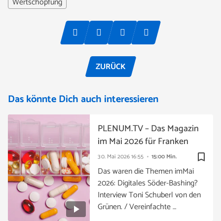
Wertschöpfung
ZURÜCK
Das könnte Dich auch interessieren
PLENUM.TV – Das Magazin
im Mai 2026 für Franken
bookmark_border
30. Mai 2026
16:55
15:00 Min.
Das waren die Themen imMai
2026: Digitales Söder-Bashing?
Interview Toni Schuberl von den
Grünen. / Vereinfachte …