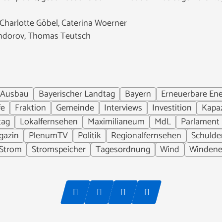
 Charlotte Göbel, Caterina Woerner
andorov, Thomas Teutsch
Ausbau
Bayerischer Landtag
Bayern
Erneuerbare Ene
fe
Fraktion
Gemeinde
Interviews
Investition
Kapaz
tag
Lokalfernsehen
Maximilianeum
MdL
Parlament
gazin
PlenumTV
Politik
Regionalfernsehen
Schulde
Strom
Stromspeicher
Tagesordnung
Wind
Windene