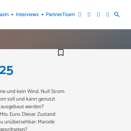
azin
Interviews
Partner
Team
arrow_drop_down
arrow_drop_down
search
bookmark_border
025
ne und kein Wind. Null Strom.
rom soll und kann genutzt
e ausgebaut werden?
Mio. Euro. Dieser Zustand
tau unübersehbar: Marode
bgeordneten?