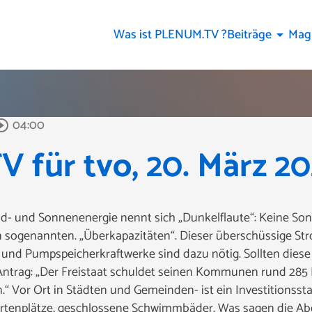
Was ist PLENUM.TV ?
Beiträge
Mag
arrow_drop_down
04:00
rcle_outline
 für tvo, 20. März 2
- und Sonnenenergie nennt sich „Dunkelflaute“: Keine Son
n sogenannten. „Überkapazitäten“. Dieser überschüssige St
 und Pumpspeicherkraftwerke sind dazu nötig. Sollten dies
ntrag: „Der Freistaat schuldet seinen Kommunen rund 285 
“ Vor Ort in Städten und Gemeinden- ist ein Investitionss
rtenplätze, geschlossene Schwimmbäder. Was sagen die A