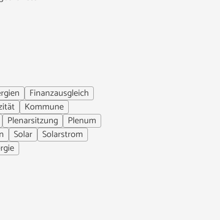
rgien
Finanzausgleich
ität
Kommune
Plenarsitzung
Plenum
n
Solar
Solarstrom
rgie