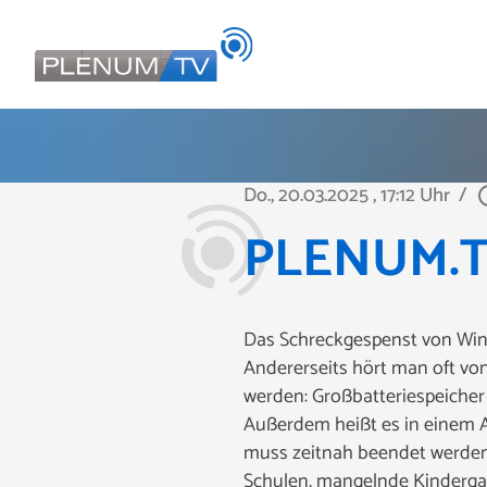
Do., 20.03.2025
, 17:12 Uhr
/
play_ci
PLENUM.TV
Das Schreckgespenst von Wind
Andererseits hört man oft vo
werden: Großbatteriespeicher
Außerdem heißt es in einem A
muss zeitnah beendet werden.
Schulen, mangelnde Kinderga