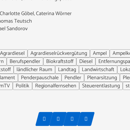
Charlotte Göbel, Caterina Wörner
Thomas Teutsch
hael Sandorov
Agrardiesel
Agrardieselrückvergütung
Ampel
Ampelko
rn
Berufspendler
Biokraftstoff
Diesel
Entfernungsp
tstoff
ländlicher Raum
Landtag
Landwirtschaft
Loka
lament
Penderpauschale
Pendler
Plenarsitzung
Pl
umTV
Politik
Regionalfernsehen
Steuerentlastung
st