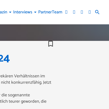
azin
Interviews
Partner
Team
arrow_drop_down
arrow_drop_down
search
bookmark_border
24
rekären Verhältnissen im
nicht konkurrenzfähig. Jetzt
r die sogenannte
tlich teurer geworden, die