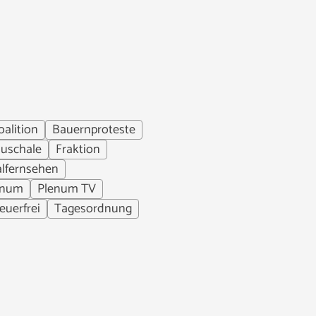
alition
Bauernproteste
auschale
Fraktion
lfernsehen
enum
Plenum TV
euerfrei
Tagesordnung