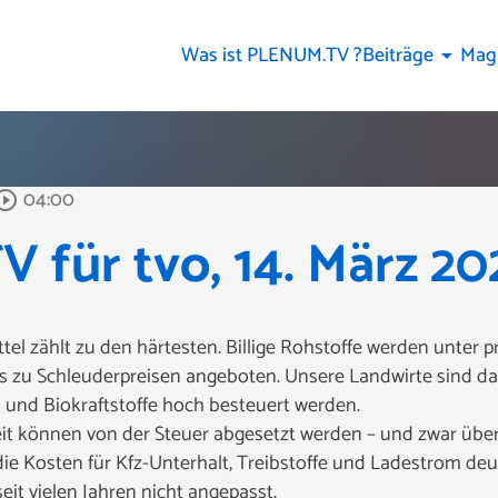
Was ist PLENUM.TV ?
Beiträge
Mag
arrow_drop_down
04:00
circle_outline
für tvo, 14. März 20
l zählt zu den härtesten. Billige Rohstoffe werden unter p
 zu Schleuderpreisen angeboten. Unsere Landwirte sind da 
 und Biokraftstoffe hoch besteuert werden.
it können von der Steuer abgesetzt werden – und zwar übe
ie Kosten für Kfz-Unterhalt, Treibstoffe und Ladestrom deu
eit vielen Jahren nicht angepasst.