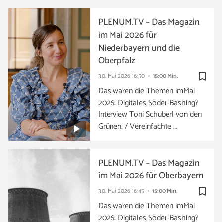
PLENUM.TV – Das Magazin
im Mai 2026 für
Niederbayern und die
Oberpfalz
bookmark_border
30. Mai 2026
16:50
15:00 Min.
Das waren die Themen imMai
2026: Digitales Söder-Bashing?
Interview Toni Schuberl von den
Grünen. / Vereinfachte …
PLENUM.TV – Das Magazin
im Mai 2026 für Oberbayern
bookmark_border
30. Mai 2026
16:45
15:00 Min.
Das waren die Themen imMai
2026: Digitales Söder-Bashing?