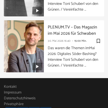
Interview Toni Schuberl von den
Grünen. / Vereinfachte …
PLENUM.TV – Das Magazin
im Mai 2026 für Schwaben
bookmark_border
30. Mai 2026
16:40
15:00 Min.
Das waren die Themen imMai
2026: Digitales Söder-Bashing?
Interview Toni Schuberl von den
Grünen. / Vereinfachte …
Kontakt
Impressum
Datenschutzhinweis
Privatsphäre