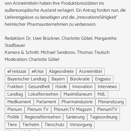
von Arzneimitteln haben ihre Produktionsstätten ins
außereuropäische Ausland verlagert. Ein Antrag fordert nun, die
Lieferengpässe zu beseitigen und die „Innovationsfähigkeit“
heimischer Pharmaunternehmen zu verbessern.
Redaktion: Dr. Uwe Brückner, Charlotte Göbel, Margarethe
Stadlbauer
Kamera & Schnitt: Michael Sandorov, Thomas Teutsch
Moderation: Charlotte Göbel
#Freistaat
#Krise
Abgeordnete
Arzneimittel
Bayerischer Landtag
Bayern
Bürokratie
Engpass
Fraktion
Gesundheit
Hürde
Innovation
Interviews
Landtag
Lokalfernsehen
Maximilianeum
MdL
Medikament
Parlament
Pharmaindustrie
Plenarsitzung
Plenum
Plenum TV
Plenum.TV Magazin
PlenumTV
Politik
Regionalfernsehen
Sanierung
Tagesordnung
Tiere
Tierheim
Tierschutz
Versorgung