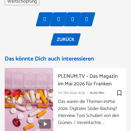
Wertschöpfung
ZURÜCK
Das könnte Dich auch interessieren
PLENUM.TV – Das Magazin
im Mai 2026 für Franken
bookmark_border
30. Mai 2026
16:55
15:00 Min.
Das waren die Themen imMai
2026: Digitales Söder-Bashing?
Interview Toni Schuberl von den
Grünen. / Vereinfachte …