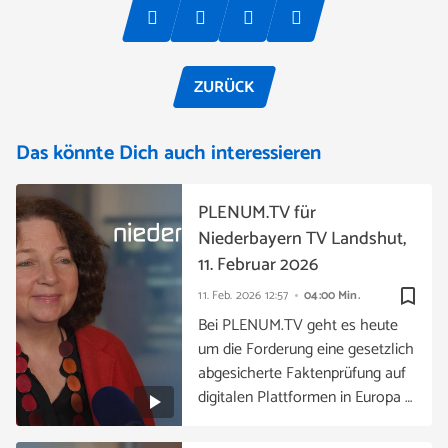
ZURÜCK
Das könnte Dich auch interessieren
PLENUM.TV für
Niederbayern TV Landshut,
11. Februar 2026
bookmark_border
11. Feb. 2026
12:57
04:00 Min.
Bei PLENUM.TV geht es heute
um die Forderung eine gesetzlich
abgesicherte Faktenprüfung auf
digitalen Plattformen in Europa …