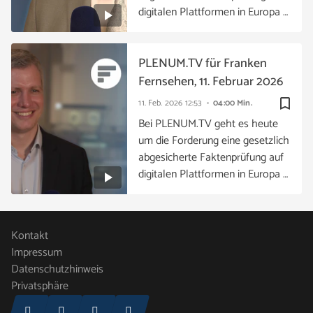
digitalen Plattformen in Europa …
PLENUM.TV für Franken
Fernsehen, 11. Februar 2026
bookmark_border
11. Feb. 2026
12:53
04:00 Min.
Bei PLENUM.TV geht es heute
um die Forderung eine gesetzlich
abgesicherte Faktenprüfung auf
digitalen Plattformen in Europa …
Kontakt
Impressum
Datenschutzhinweis
Privatsphäre