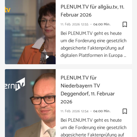
PLENUM.TV für allgäu.tv, 11.
Februar 2026
bookmark_border
11. Feb. 2026
12:55
04:00 Min.
Bei PLENUM.TV geht es heute
um die Forderung eine gesetzlich
abgesicherte Faktenprüfung auf
digitalen Plattformen in Europa …
PLENUM.TV für
Niederbayern TV
Deggendorf, 11. Februar
2026
bookmark_border
11. Feb. 2026
12:54
04:00 Min.
Bei PLENUM.TV geht es heute
um die Forderung eine gesetzlich
abgesicherte Faktenprüfung auf