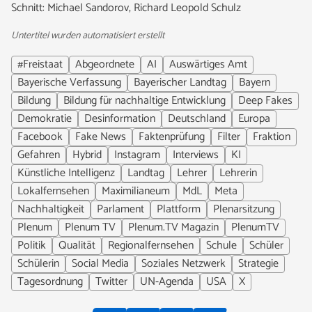
Schnitt: Michael Sandorov, Richard Leopold Schulz
Untertitel wurden automatisiert erstellt
#Freistaat
Abgeordnete
AI
Auswärtiges Amt
Bayerische Verfassung
Bayerischer Landtag
Bayern
Bildung
Bildung für nachhaltige Entwicklung
Deep Fakes
Demokratie
Desinformation
Deutschland
Europa
Facebook
Fake News
Faktenprüfung
Filter
Fraktion
Gefahren
Hybrid
Instagram
Interviews
KI
Künstliche Intelligenz
Landtag
Lehrer
Lehrerin
Lokalfernsehen
Maximilianeum
MdL
Meta
Nachhaltigkeit
Parlament
Plattform
Plenarsitzung
Plenum
Plenum TV
Plenum.TV Magazin
PlenumTV
Politik
Qualität
Regionalfernsehen
Schule
Schüler
Schülerin
Social Media
Soziales Netzwerk
Strategie
Tagesordnung
Twitter
UN-Agenda
USA
X