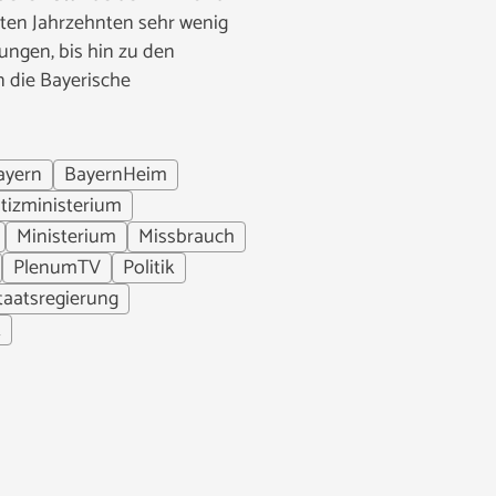
tzten Jahrzehnten sehr wenig
ngen, bis hin zu den
n die Bayerische
ayern
BayernHeim
stizministerium
Ministerium
Missbrauch
PlenumTV
Politik
taatsregierung
t