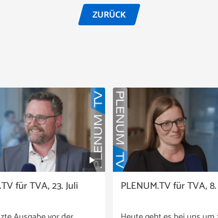
ZURÜCK
V für TVA, 23. Juli
PLENUM.TV für TVA, 8. 
tzte Ausgabe vor der
Heute geht es bei uns um 