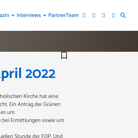
azin
Interviews
Partner
Team
arrow_drop_down
arrow_drop_down
search
bookmark_border
pril 2022
holischen Kirche hat eine
cht. Ein Antrag der Grünen
t es um
e bei Ermittlungen sowie um
tuellen Stunde der FDP. Und