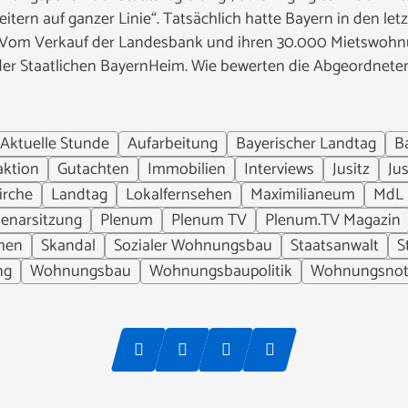
heitern auf ganzer Linie“. Tatsächlich hatte Bayern in den le
: Vom Verkauf der Landesbank und ihren 30.000 Mietswohnu
 der Staatlichen BayernHeim. Wie bewerten die Abgeordnete
Aktuelle Stunde
Aufarbeitung
Bayerischer Landtag
B
aktion
Gutachten
Immobilien
Interviews
Jusitz
Ju
irche
Landtag
Lokalfernsehen
Maximilianeum
MdL
lenarsitzung
Plenum
Plenum TV
Plenum.TV Magazin
hen
Skandal
Sozialer Wohnungsbau
Staatsanwalt
S
ng
Wohnungsbau
Wohnungsbaupolitik
Wohnungsno