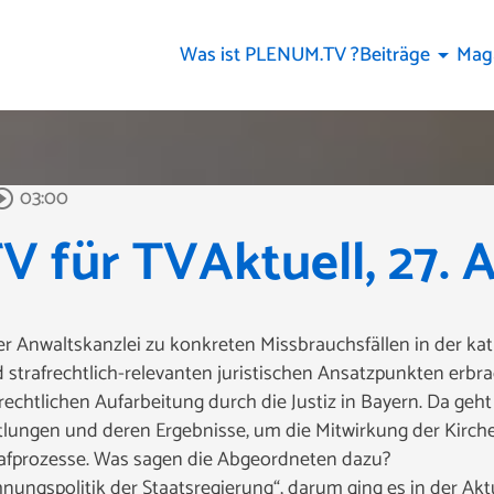
Was ist PLENUM.TV ?
Beiträge
Mag
arrow_drop_down
03:00
rcle_outline
für TVAktuell, 27. A
 Anwaltskanzlei zu konkreten Missbrauchsfällen in der kat
 strafrechtlich-relevanten juristischen Ansatzpunkten erbra
frechtlichen Aufarbeitung durch die Justiz in Bayern. Da geh
ttlungen und deren Ergebnisse, um die Mitwirkung der Kirch
rafprozesse. Was sagen die Abgeordneten dazu?
ungspolitik der Staatsregierung“, darum ging es in der Ak