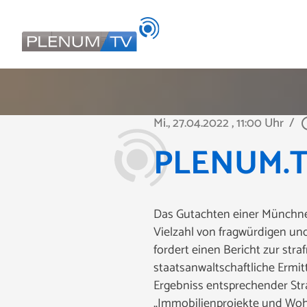
Mi., 27.04.2022
, 11:00 Uhr
/
play_ci
PLENUM.TV 
Das Gutachten einer Münchner
Vielzahl von fragwürdigen und
fordert einen Bericht zur stra
staatsanwaltschaftliche Ermi
Ergebniss entsprechender St
„Immobilienprojekte und Wohn