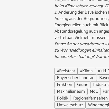
beim Klimaschutz verlangt. Fü
2. Änderung der Bayerischen 
Auszug aus der Begründung: 
Energiequellen auch mit Blick
Abstandsregelung auch angesi
vertretbar. Vielmehr müssen 
Frage: An der umstrittenen 
zu Wohnsiedlungen einhalten 
für eine Abschaffung? Warum
#Freistaat
#Klima
10-H-
Bayerischer Landtag
Baye
Fraktion
Grüne
Industri
Maximilianeum
MdL
Par
Politik
Regionalfernsehen
Umweltschutz
Windenerg