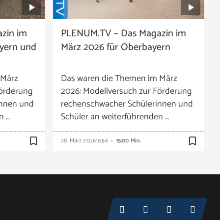
zin im
PLENUM.TV – Das Magazin im
ayern und
März 2026 für Oberbayern
 März
Das waren die Themen im März
Förderung
2026: Modellversuch zur Förderung
innen und
rechenschwacher Schülerinnen und
n …
Schüler an weiterführenden …
bookmark_border
bookmark_border
28. März 2026
16:56
15:00 Min.