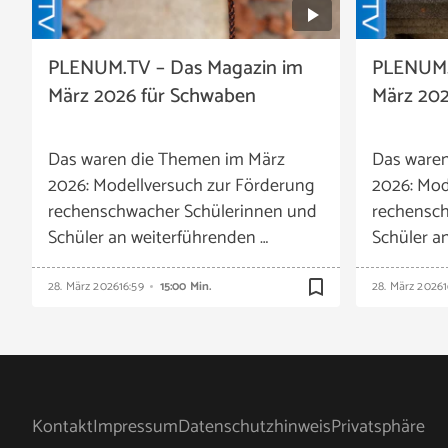
PLENUM.TV – Das Magazin im
PLENUM.
März 2026 für Schwaben
März 202
Das waren die Themen im März
Das ware
2026: Modellversuch zur Förderung
2026: Mod
rechenschwacher Schülerinnen und
rechensch
Schüler an weiterführenden …
Schüler a
bookmark_border
28. März 2026
16:59
15:00 Min.
28. März 2026
1
Kontakt
Impressum
Datenschutzhinweis
Privatsphäre