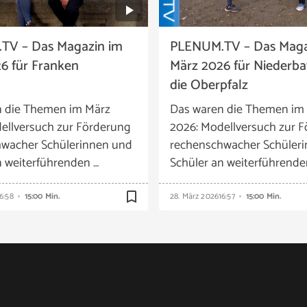
TV – Das Magazin im
PLENUM.TV – Das Maga
6 für Franken
März 2026 für Niederb
die Oberpfalz
n die Themen im März
Das waren die Themen im
ellversuch zur Förderung
2026: Modellversuch zur 
wacher Schülerinnen und
rechenschwacher Schüler
n weiterführenden …
Schüler an weiterführende
bookmark_border
6:58
15:00 Min.
28. März 2026
16:57
15:00 Min.