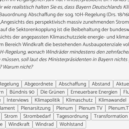
r wie realistisch halten Sie es, dass Bayern Deutschlands Kl
Bauordnung: Abschaffung der sog. 10H-Regelung (Drs. 18/16
„Angesichts des perspektivisch massiv zunehmenden Strom
 auf die Sektorenkopplung ist die Beibehaltung der bundeswe
chts der angepassten Klimaschutzziele energie- und klimas
im Bereich Windkraft die bestehenden Ausbaupotenziale vol
10H-Regelung, wonach Windräder mindestens den zehnfache
müssen, soll laut des Ministerpräsidenten in Bayern nichts
? Warum nicht?
Regelung
Abgeordnete
Abschaffung
Abstand
Aktue
rn
Bündnis 90
Die Grünen
Erneuerbare Energien
Fl
e
Interviews
Klimapolitik
Klimaschutz
Klimawandel
lament
Plenarsitzung
Plenum
Plenum TV
Plenum.T
Strom
Strombedarf
Tagesordnung
Transformation
ie
Windkraft
Windrad
Wohlstand