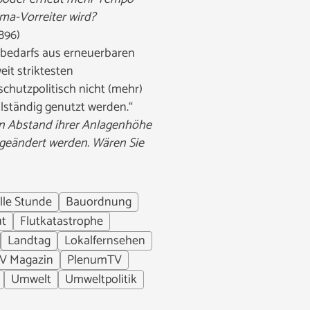
ima-Vorreiter wird?
896)
bedarfs aus erneuerbaren
it striktesten
chutzpolitisch nicht (mehr)
lständig genutzt werden.“
n Abstand ihrer Anlagenhöhe
 geändert werden. Wären Sie
lle Stunde
Bauordnung
ut
Flutkatastrophe
Landtag
Lokalfernsehen
V Magazin
PlenumTV
Umwelt
Umweltpolitik