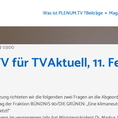
Was ist PLENUM.TV ?
Beiträge
Mag
arrow_drop_down
03:00
tline
für TVAktuell, 11. F
zung richteten wir die folgenden zwei Fragen an die Abgeor
hlag der Fraktion BÜNDNIS 90/DIE GRÜNEN: „Eine klimaneutra
tzt!“
ayern im vergangenen Jahr hat Ministerpräsident Dr. Marku