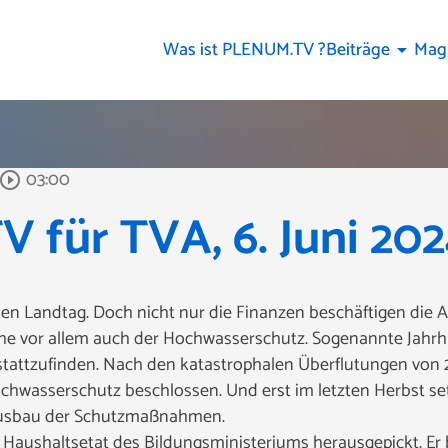
Was ist PLENUM.TV ?
Beiträge
Mag
arrow_drop_down
03:00
lay_circle_outline
 für TVA, 6. Juni 20
n Landtag. Doch nicht nur die Finanzen beschäftigen die 
ophe vor allem auch der Hochwasserschutz. Sogenannte Jahr
e stattzufinden. Nach den katastrophalen Überflutungen vo
asserschutz beschlossen. Und erst im letzten Herbst set
 Ausbau der Schutzmaßnahmen.
aushaltsetat des Bildungsministeriums herausgepickt. Er be