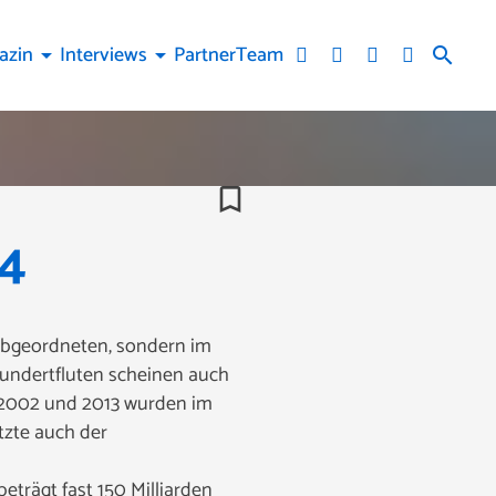
azin
Interviews
Partner
Team
arrow_drop_down
arrow_drop_down
search
bookmark_border
24
Abgeordneten, sondern im
hundertfluten scheinen auch
n 2002 und 2013 wurden im
zte auch der
trägt fast 150 Milliarden