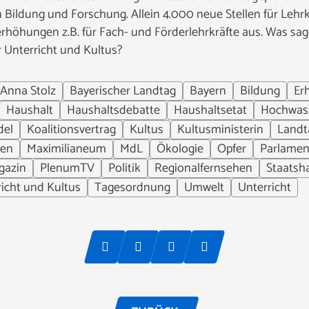
 in Bildung und Forschung. Allein 4.000 neue Stellen für Lehr
erhöhungen z.B. für Fach- und Förderlehrkräfte aus. Was s
 Unterricht und Kultus?
Anna Stolz
Bayerischer Landtag
Bayern
Bildung
Er
Haushalt
Haushaltsdebatte
Haushaltsetat
Hochwas
del
Koalitionsvertrag
Kultus
Kultusministerin
Landt
en
Maximilianeum
MdL
Ökologie
Opfer
Parlamen
gazin
PlenumTV
Politik
Regionalfernsehen
Staatsh
richt und Kultus
Tagesordnung
Umwelt
Unterricht