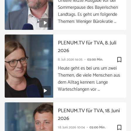
Unsere letzte Ausgabe vor der
Sommerpause des Bayerischen
Landtags. Es geht um folgende
Themen: Weniger Bürokratie …
PLENUM.TV für TVA, 8. Juli
2026
bookmark_border
8. Juli 2026
14:05
03:00 Min.
Heute geht es bei uns um zwei
Themen, die viele Menschen aus
dem Alltag kennen: Lange
Warteschlangen vor …
PLENUM.TV für TVA, 18. Juni
2026
bookmark_border
18. Juni 2026
10:04
03:00 Min.