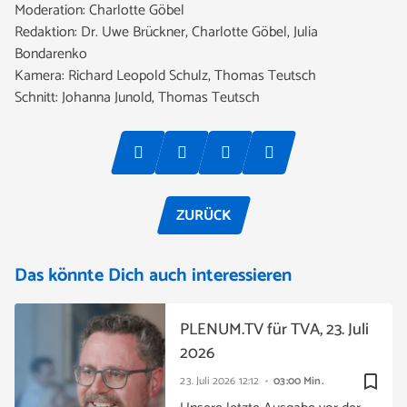
Moderation: Charlotte Göbel
Redaktion: Dr. Uwe Brückner, Charlotte Göbel, Julia
Bondarenko
Kamera: Richard Leopold Schulz, Thomas Teutsch
Schnitt: Johanna Junold, Thomas Teutsch
ZURÜCK
Das könnte Dich auch interessieren
PLENUM.TV für TVA, 23. Juli
2026
bookmark_border
23. Juli 2026
12:12
03:00 Min.