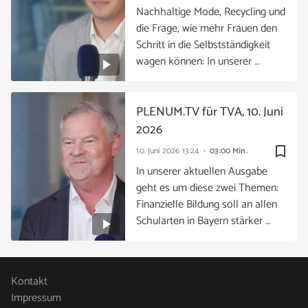
Nachhaltige Mode, Recycling und
die Frage, wie mehr Frauen den
Schritt in die Selbstständigkeit
wagen können: In unserer …
PLENUM.TV für TVA, 10. Juni
2026
bookmark_border
10. Juni 2026
13:24
03:00 Min.
In unserer aktuellen Ausgabe
geht es um diese zwei Themen:
Finanzielle Bildung soll an allen
Schularten in Bayern stärker …
Kontakt
Impressum