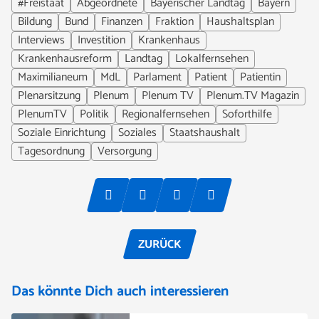
#Freistaat
Abgeordnete
Bayerischer Landtag
Bayern
Bildung
Bund
Finanzen
Fraktion
Haushaltsplan
Interviews
Investition
Krankenhaus
Krankenhausreform
Landtag
Lokalfernsehen
Maximilianeum
MdL
Parlament
Patient
Patientin
Plenarsitzung
Plenum
Plenum TV
Plenum.TV Magazin
PlenumTV
Politik
Regionalfernsehen
Soforthilfe
Soziale Einrichtung
Soziales
Staatshaushalt
Tagesordnung
Versorgung
ZURÜCK
Das könnte Dich auch interessieren