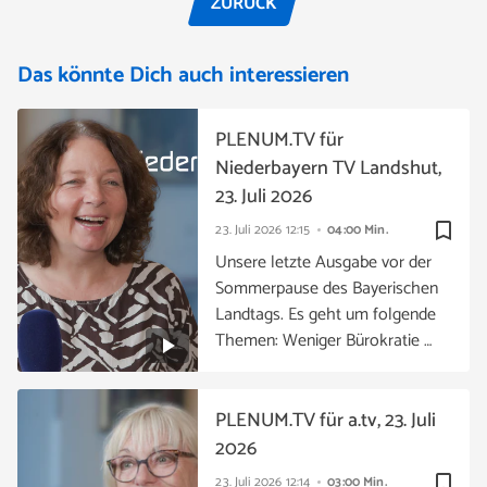
ZURÜCK
Das könnte Dich auch interessieren
PLENUM.TV für
Niederbayern TV Landshut,
23. Juli 2026
bookmark_border
23. Juli 2026
12:15
04:00 Min.
Unsere letzte Ausgabe vor der
Sommerpause des Bayerischen
Landtags. Es geht um folgende
Themen: Weniger Bürokratie …
PLENUM.TV für a.tv, 23. Juli
2026
bookmark_border
23. Juli 2026
12:14
03:00 Min.