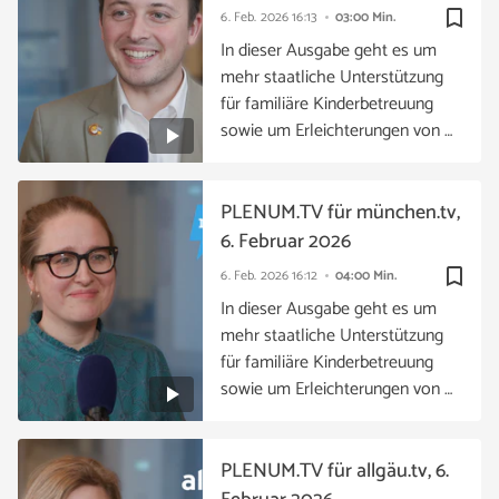
bookmark_border
6. Feb. 2026
16:13
03:00 Min.
In dieser Ausgabe geht es um
mehr staatliche Unterstützung
für familiäre Kinderbetreuung
sowie um Erleichterungen von …
PLENUM.TV für münchen.tv,
6. Februar 2026
bookmark_border
6. Feb. 2026
16:12
04:00 Min.
In dieser Ausgabe geht es um
mehr staatliche Unterstützung
für familiäre Kinderbetreuung
sowie um Erleichterungen von …
PLENUM.TV für allgäu.tv, 6.