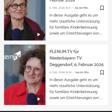
Februar 2026
bookmark_border
6. Feb. 2026
16:11
04:00 Min.
In dieser Ausgabe geht es um
mehr staatliche Unterstützung
für familiäre Kinderbetreuung
sowie um Erleichterungen von …
PLENUM.TV für
Niederbayern TV
Deggendorf, 6. Februar 2026
bookmark_border
6. Feb. 2026
16:10
04:00 Min.
In dieser Ausgabe geht es um
mehr staatliche Unterstützung
für familiäre Kinderbetreuung
sowie um Erleichterungen von …