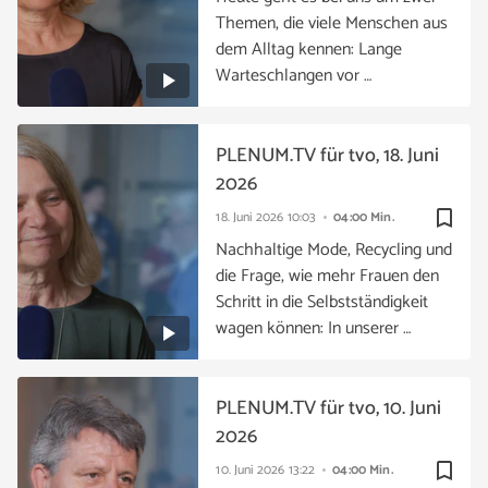
Themen, die viele Menschen aus
dem Alltag kennen: Lange
Warteschlangen vor …
PLENUM.TV für tvo, 18. Juni
2026
bookmark_border
18. Juni 2026
10:03
04:00 Min.
Nachhaltige Mode, Recycling und
die Frage, wie mehr Frauen den
Schritt in die Selbstständigkeit
wagen können: In unserer …
PLENUM.TV für tvo, 10. Juni
2026
bookmark_border
10. Juni 2026
13:22
04:00 Min.