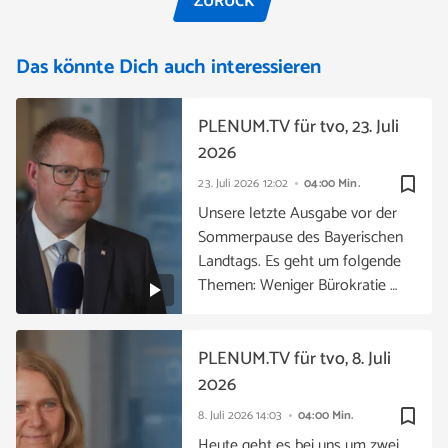
ZURÜCK
Das könnte Dich auch interessieren
PLENUM.TV für tvo, 23. Juli
2026
bookmark_border
23. Juli 2026
12:02
04:00 Min.
Unsere letzte Ausgabe vor der
Sommerpause des Bayerischen
Landtags. Es geht um folgende
Themen: Weniger Bürokratie …
PLENUM.TV für tvo, 8. Juli
2026
bookmark_border
8. Juli 2026
14:03
04:00 Min.
Heute geht es bei uns um zwei