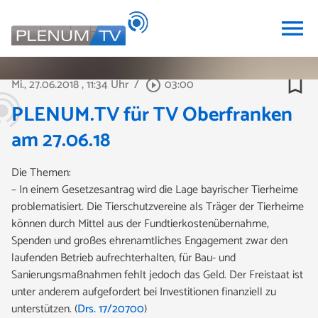
menu
bookmark_border
Mi., 27.06.2018
, 11:34 Uhr
/
03:00
play_circle_outline
PLENUM.TV für TV Oberfranken
am 27.06.18
Die Themen:
– In einem Gesetzesantrag wird die Lage bayrischer Tierheime
problematisiert. Die Tierschutzvereine als Träger der Tierheime
können durch Mittel aus der Fundtierkostenübernahme,
Spenden und großes ehrenamtliches Engagement zwar den
laufenden Betrieb aufrechterhalten, für Bau- und
Sanierungsmaßnahmen fehlt jedoch das Geld. Der Freistaat ist
unter anderem aufgefordert bei Investitionen finanziell zu
unterstützen. (
Drs. 17/20700
)