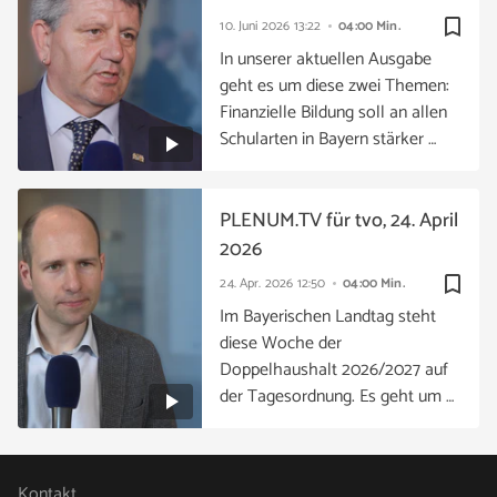
bookmark_border
10. Juni 2026
13:22
04:00 Min.
In unserer aktuellen Ausgabe
geht es um diese zwei Themen:
Finanzielle Bildung soll an allen
Schularten in Bayern stärker …
PLENUM.TV für tvo, 24. April
2026
bookmark_border
24. Apr. 2026
12:50
04:00 Min.
Im Bayerischen Landtag steht
diese Woche der
Doppelhaushalt 2026/2027 auf
der Tagesordnung. Es geht um …
Kontakt