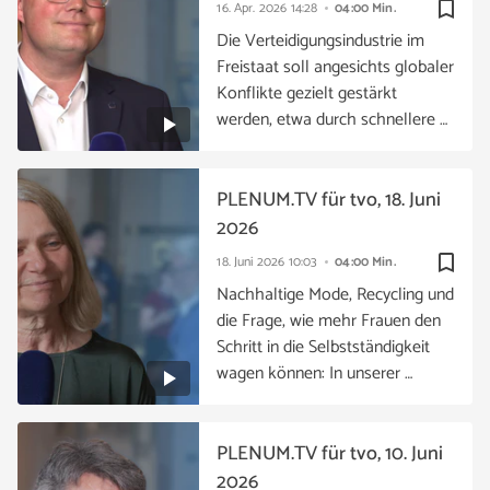
bookmark_border
16. Apr. 2026
14:28
04:00 Min.
Die Verteidigungsindustrie im
Freistaat soll angesichts globaler
Konflikte gezielt gestärkt
werden, etwa durch schnellere …
PLENUM.TV für tvo, 18. Juni
2026
bookmark_border
18. Juni 2026
10:03
04:00 Min.
Nachhaltige Mode, Recycling und
die Frage, wie mehr Frauen den
Schritt in die Selbstständigkeit
wagen können: In unserer …
PLENUM.TV für tvo, 10. Juni
2026