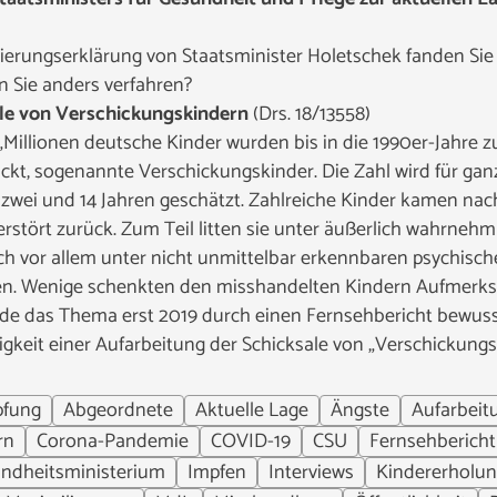
ierungserklärung von Staatsminister Holetschek fanden S
 Sie anders verfahren?
ale von Verschickungskindern
(Drs. 18/13558)
„Millionen deutsche Kinder wurden bis in die 1990er-Jahre z
kt, sogenannte Verschickungskinder. Die Zahl wird für ganz
 zwei und 14 Jahren geschätzt. Zahlreiche Kinder kamen nach
stört zurück. Zum Teil litten sie unter äußerlich wahrnehm
och vor allem unter nicht unmittelbar erkennbaren psychisc
en. Wenige schenkten den misshandelten Kindern Aufmerks
urde das Thema erst 2019 durch einen Fernsehbericht bewuss
gkeit einer Aufarbeitung der Schicksale von „Verschickung
pfung
Abgeordnete
Aktuelle Lage
Ängste
Aufarbeit
rn
Corona-Pandemie
COVID-19
CSU
Fernsehbericht
ndheitsministerium
Impfen
Interviews
Kindererholu