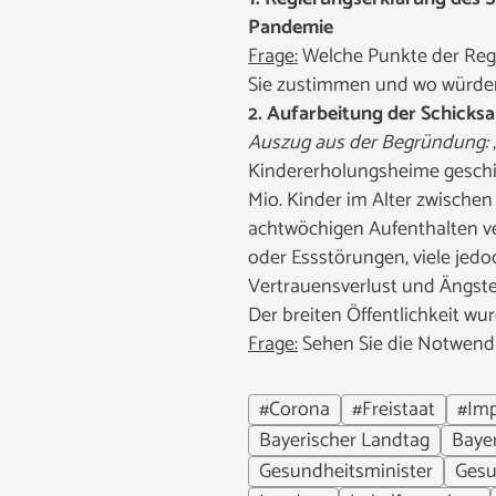
Pandemie
Frage:
Welche Punkte der Reg
Sie zustimmen und wo würden
2. Aufarbeitung der Schicks
Auszug aus der Begründung:
Kindererholungsheime geschic
Mio. Kinder im Alter zwischen
achtwöchigen Aufenthalten ver
oder Essstörungen, viele jed
Vertrauensverlust und Ängst
Der breiten Öffentlichkeit w
Frage:
Sehen Sie die Notwendi
#Corona
#Freistaat
#Im
Bayerischer Landtag
Baye
Gesundheitsminister
Gesu