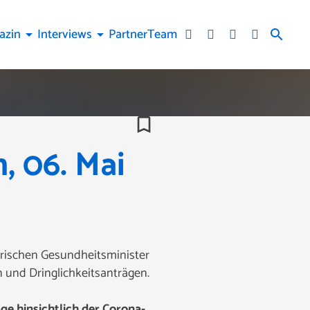
azin
Interviews
Partner
Team
arrow_drop_down
arrow_drop_down
search
bookmark_border
 06. Mai
erischen Gesundheitsminister
 und Dringlichkeitsanträgen.
ge hinsichtlich der Corona-