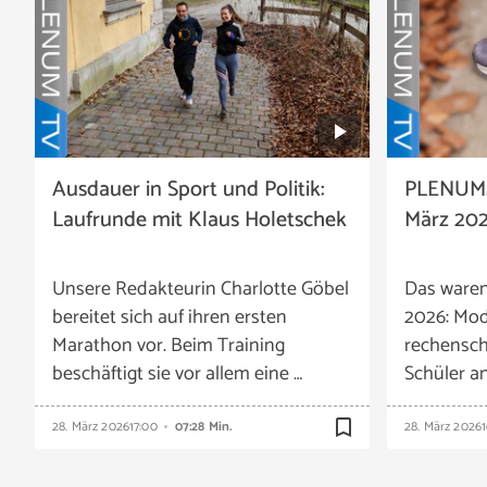
Ausdauer in Sport und Politik:
PLENUM.
Laufrunde mit Klaus Holetschek
März 202
Unsere Redakteurin Charlotte Göbel
Das ware
bereitet sich auf ihren ersten
2026: Mod
Marathon vor. Beim Training
rechensch
beschäftigt sie vor allem eine …
Schüler a
bookmark_border
28. März 2026
17:00
07:28 Min.
28. März 2026
1