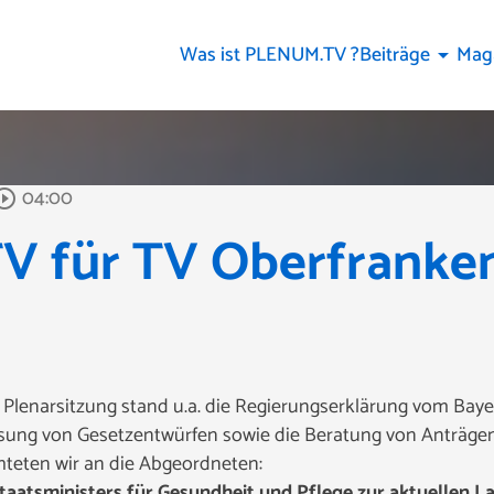
Was ist PLENUM.TV ?
Beiträge
Mag
arrow_drop_down
04:00
ircle_outline
 für TV Oberfranken,
 Plenarsitzung stand u.a. die Regierungserklärung vom Bay
esung von Gesetzentwürfen sowie die Beratung von Anträgen
chteten wir an die Abgeordneten:
taatsministers für Gesundheit und Pflege zur aktuellen La