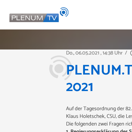
Do., 06.05.2021
, 14:38 Uhr
/
play_c
PLENUM.TV
2021
Auf der Tagesordnung der 82.
Klaus Holetschek, CSU, die L
Die folgenden zwei Fragen
ri
1. Regierungserklärung des S