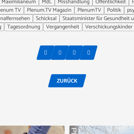
Maximilianeum
MdL
Misshandlung
Öffentlichkeit
lenum TV
Plenum.TV Magazin
PlenumTV
Politik
ps
nalfernsehen
Schicksal
Staatsminister für Gesundheit 
g
Tagesordnung
Vergangenheit
Verschickungskinder
ZURÜCK