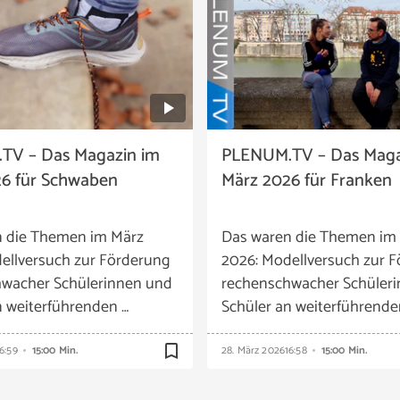
TV – Das Magazin im
PLENUM.TV – Das Maga
6 für Schwaben
März 2026 für Franken
n die Themen im März
Das waren die Themen im
ellversuch zur Förderung
2026: Modellversuch zur 
wacher Schülerinnen und
rechenschwacher Schüler
n weiterführenden …
Schüler an weiterführende
bookmark_border
6:59
15:00 Min.
28. März 2026
16:58
15:00 Min.