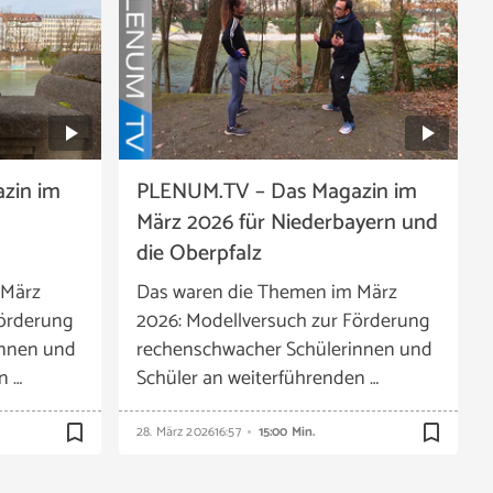
zin im
PLENUM.TV – Das Magazin im
März 2026 für Niederbayern und
die Oberpfalz
 März
Das waren die Themen im März
Förderung
2026: Modellversuch zur Förderung
innen und
rechenschwacher Schülerinnen und
n …
Schüler an weiterführenden …
bookmark_border
bookmark_border
28. März 2026
16:57
15:00 Min.