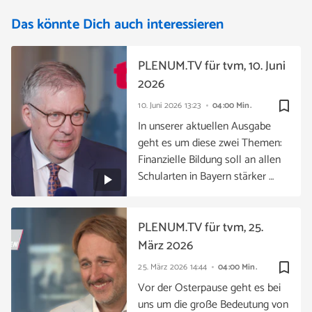
Das könnte Dich auch interessieren
PLENUM.TV für tvm, 10. Juni
2026
bookmark_border
10. Juni 2026
13:23
04:00 Min.
In unserer aktuellen Ausgabe
geht es um diese zwei Themen:
Finanzielle Bildung soll an allen
Schularten in Bayern stärker …
PLENUM.TV für tvm, 25.
März 2026
bookmark_border
25. März 2026
14:44
04:00 Min.
Vor der Osterpause geht es bei
uns um die große Bedeutung von