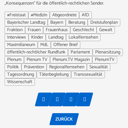
„Konsequenzen“ für die öffentlich-rechtlichen Sender.
#Freistaat
#Medizin
Abgeordnete
AfD
Bayerischer Landtag
Bayern
Beratung
Dreistufenplan
Fraktion
Frauen
Frauenhaus
Geschlecht
Gewalt
Interviews
Kinder
Landtag
Lokalfernsehen
Maximilianeum
MdL
Offener Brief
öffentlich-rechtlicher Rundfunk
Parlament
Plenarsitzung
Plenum
Plenum TV
Plenum.TV Magazin
PlenumTV
Politik
Prävention
Regionalfernsehen
Sexualität
Tagesordnung
Täterbegleitung
Transsexualität
Wissenschaft
ZURÜCK