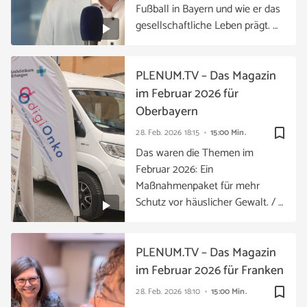
Fußball in Bayern und wie er das
gesellschaftliche Leben prägt. …
PLENUM.TV – Das Magazin
im Februar 2026 für
Oberbayern
bookmark_border
28. Feb. 2026
18:15
15:00 Min.
Das waren die Themen im
Februar 2026: Ein
Maßnahmenpaket für mehr
Schutz vor häuslicher Gewalt. / …
PLENUM.TV – Das Magazin
im Februar 2026 für Franken
bookmark_border
28. Feb. 2026
18:10
15:00 Min.