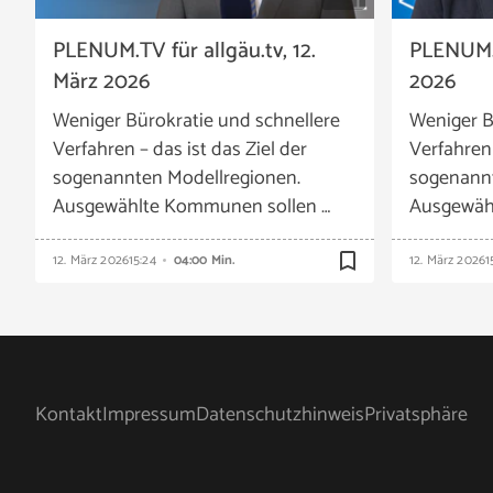
PLENUM.TV für allgäu.tv, 12.
PLENUM.T
März 2026
2026
Weniger Bürokratie und schnellere
Weniger B
Verfahren – das ist das Ziel der
Verfahren 
sogenannten Modellregionen.
sogenannt
Ausgewählte Kommunen sollen …
Ausgewäh
bookmark_border
12. März 2026
15:24
04:00 Min.
12. März 2026
1
Kontakt
Impressum
Datenschutzhinweis
Privatsphäre