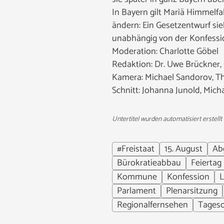
In Bayern gilt Mariä Himmelfa
ändern: Ein Gesetzentwurf sie
unabhängig von der Konfessi
Moderation: Charlotte Göbel
Redaktion: Dr. Uwe Brückner,
Kamera: Michael Sandorov, 
Schnitt: Johanna Junold, Mic
Untertitel wurden automatisiert erstellt
#Freistaat
15. August
Ab
Bürokratieabbau
Feiertag
Kommune
Konfession
L
Parlament
Plenarsitzung
Regionalfernsehen
Tages