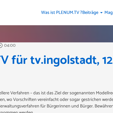
Was ist PLENUM.TV ?
Beiträge
Mag
arrow_drop_down
04:00
le_outline
für tv.ingolstadt, 12
llere Verfahren – das ist das Ziel der sogenannten Modellr
, wo Vorschriften vereinfacht oder sogar gestrichen werd
rwaltungsverfahren für Bürgerinnen und Bürger. Bewähren 
bernommen werden.