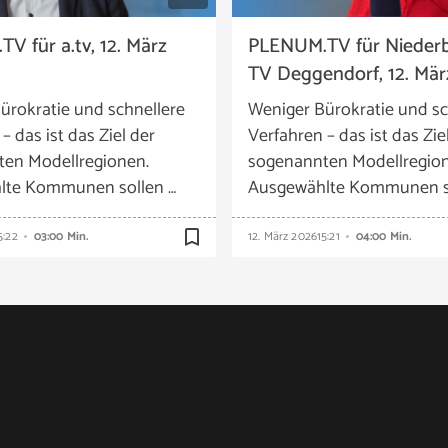
V für a.tv, 12. März
PLENUM.TV für Nieder
TV Deggendorf, 12. Mär
ürokratie und schnellere
Weniger Bürokratie und sc
– das ist das Ziel der
Verfahren – das ist das Zie
en Modellregionen.
sogenannten Modellregion
lte Kommunen sollen …
Ausgewählte Kommunen so
bookmark_border
5:22
03:00 Min.
12. März 2026
15:21
04:00 Min.