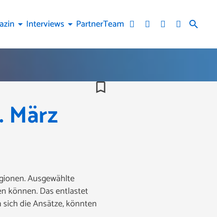
azin
Interviews
Partner
Team
arrow_drop_down
arrow_drop_down
search
bookmark_border
. März
egionen. Ausgewählte
en können. Das entlastet
sich die Ansätze, könnten