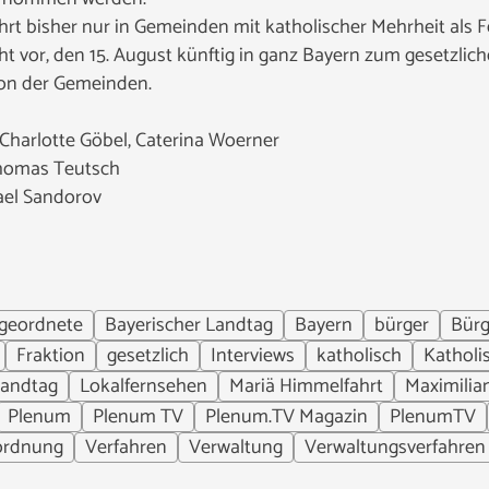
hrt bisher nur in Gemeinden mit katholischer Mehrheit als F
ht vor, den 15. August künftig in ganz Bayern zum gesetzlic
on der Gemeinden.
 Charlotte Göbel, Caterina Woerner
Thomas Teutsch
hael Sandorov
geordnete
Bayerischer Landtag
Bayern
bürger
Bürg
Fraktion
gesetzlich
Interviews
katholisch
Katholi
andtag
Lokalfernsehen
Mariä Himmelfahrt
Maximili
Plenum
Plenum TV
Plenum.TV Magazin
PlenumTV
ordnung
Verfahren
Verwaltung
Verwaltungsverfahren