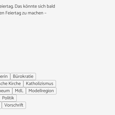
eiertag. Das könnte sich bald
hen Feiertag zu machen –
erin
Bürokratie
sche Kirche
Katholizismus
aneum
MdL
Modellregion
Politik
Vorschrift