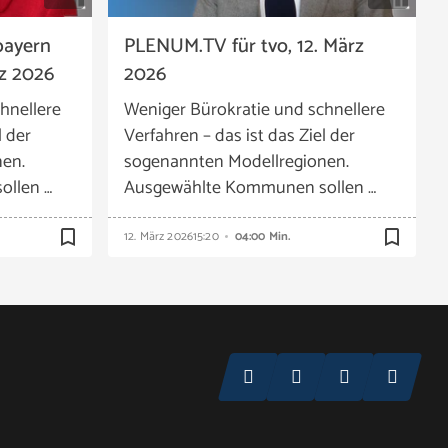
bayern
PLENUM.TV für tvo, 12. März
z 2026
2026
hnellere
Weniger Bürokratie und schnellere
l der
Verfahren – das ist das Ziel der
en.
sogenannten Modellregionen.
llen …
Ausgewählte Kommunen sollen …
bookmark_border
bookmark_border
12. März 2026
15:20
04:00 Min.