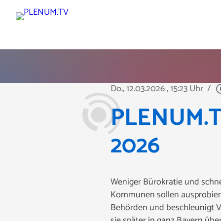
Do., 12.03.2026
, 15:23 Uhr
/
play_circ
PLENUM.TV 
2026
Weniger Bürokratie und schne
Kommunen sollen ausprobieren
Behörden und beschleunigt Ve
sie später in ganz Bayern ü