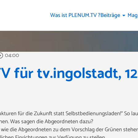
Was ist PLENUM.TV ?
Beiträge
Mag
arrow_drop_down
04:00
le_outline
für tv.ingolstadt, 12
kturen für die Zukunft statt Selbstbedienungsladen!“ So laut
ünen. Was sagen die Abgeordneten dazu?
 wie die Abgeordneten zu dem Vorschlag der Grünen stehen
tlichen Einrichtungen zur Verfügung zu stellen.