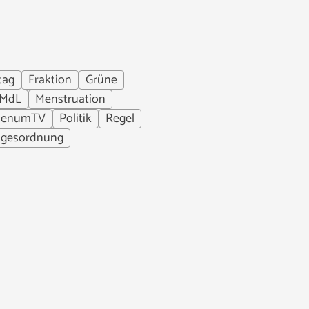
tag
Fraktion
Grüne
MdL
Menstruation
lenumTV
Politik
Regel
agesordnung