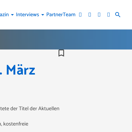
azin
Interviews
Partner
Team
arrow_drop_down
arrow_drop_down
search
bookmark_border
. März
ete der Titel der Aktuellen
, kostenfreie