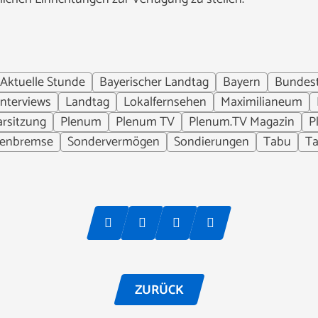
Aktuelle Stunde
Bayerischer Landtag
Bayern
Bundes
Interviews
Landtag
Lokalfernsehen
Maximilianeum
arsitzung
Plenum
Plenum TV
Plenum.TV Magazin
P
denbremse
Sondervermögen
Sondierungen
Tabu
T
ZURÜCK