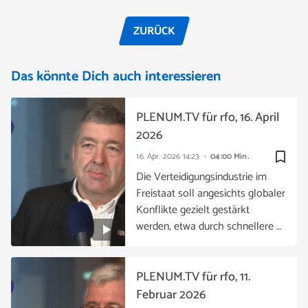
ZURÜCK
Das könnte Dich auch interessieren
PLENUM.TV für rfo, 16. April
2026
bookmark_border
16. Apr. 2026
14:23
04:00 Min.
Die Verteidigungsindustrie im
Freistaat soll angesichts globaler
Konflikte gezielt gestärkt
werden, etwa durch schnellere …
PLENUM.TV für rfo, 11.
Februar 2026