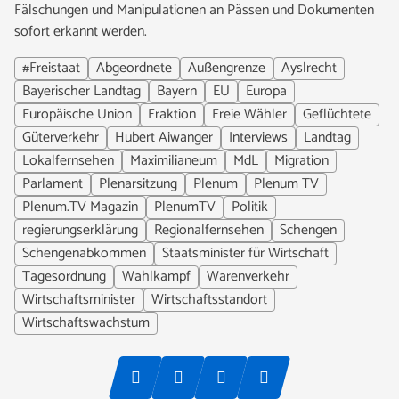
Fälschungen und Manipulationen an Pässen und Dokumenten
sofort erkannt werden.
#Freistaat
Abgeordnete
Außengrenze
Ayslrecht
Bayerischer Landtag
Bayern
EU
Europa
Europäische Union
Fraktion
Freie Wähler
Geflüchtete
Güterverkehr
Hubert Aiwanger
Interviews
Landtag
Lokalfernsehen
Maximilianeum
MdL
Migration
Parlament
Plenarsitzung
Plenum
Plenum TV
Plenum.TV Magazin
PlenumTV
Politik
regierungserklärung
Regionalfernsehen
Schengen
Schengenabkommen
Staatsminister für Wirtschaft
Tagesordnung
Wahlkampf
Warenverkehr
Wirtschaftsminister
Wirtschaftsstandort
Wirtschaftswachstum