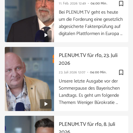
bookmark_border
11. Feb. 2026
12:49
04:00 Min.
Bei PLENUM.TV geht es heute
um die Forderung eine gesetzlich
abgesicherte Faktenprüfung auf
digitalen Plattformen in Europa …
PLENUM.TV für rfo, 23. Juli
2026
bookmark_border
23. Juli 2026
12:07
04:00 Min.
Unsere letzte Ausgabe vor der
Sommerpause des Bayerischen
Landtags. Es geht um folgende
Themen: Weniger Bürokratie …
PLENUM.TV für rfo, 8. Juli
2026