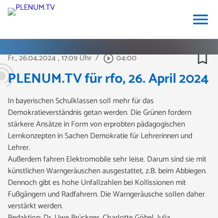
menu
bookmark_border
Fr., 26.04.2024
, 17:09 Uhr
/
04:00
play_circle_outline
PLENUM.TV für rfo, 26. April 2024
In bayerischen Schulklassen soll mehr für das
Demokratieverständnis getan werden. Die Grünen fordern
stärkere Ansätze in Form von erprobten pädagogischen
Lernkonzepten in Sachen Demokratie für Lehrerinnen und
Lehrer.
Außerdem fahren Elektromobile sehr leise. Darum sind sie mit
künstlichen Warngeräuschen ausgestattet, z.B. beim Abbiegen.
Dennoch gibt es hohe Unfallzahlen bei Kollissionen mit
Fußgängern und Radfahrern. Die Warngeräusche sollen daher
verstärkt werden.
Redaktion: Dr. Uwe Brückner, Charlotte Göbel, Julia