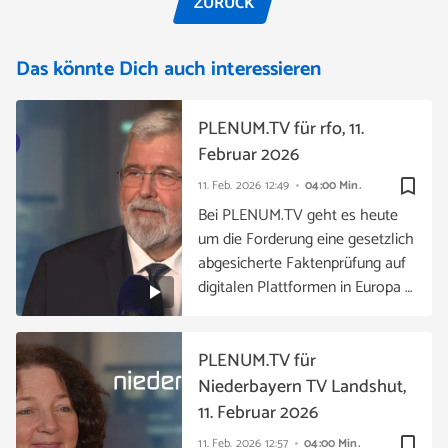
ZURÜCK
Das könnte Dich auch interessieren
PLENUM.TV für rfo, 11.
Februar 2026
bookmark_border
11. Feb. 2026
12:49
04:00 Min.
Bei PLENUM.TV geht es heute
um die Forderung eine gesetzlich
abgesicherte Faktenprüfung auf
digitalen Plattformen in Europa …
PLENUM.TV für
Niederbayern TV Landshut,
11. Februar 2026
bookmark_border
11. Feb. 2026
12:57
04:00 Min.