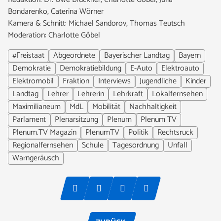
Bondarenko, Caterina Wörner
Kamera & Schnitt: Michael Sandorov, Thomas Teutsch
Moderation: Charlotte Göbel
#Freistaat
Abgeordnete
Bayerischer Landtag
Bayern
Demokratie
Demokratiebildung
E-Auto
Elektroauto
Elektromobil
Fraktion
Interviews
Jugendliche
Kinder
Landtag
Lehrer
Lehrerin
Lehrkraft
Lokalfernsehen
Maximilianeum
MdL
Mobilität
Nachhaltigkeit
Parlament
Plenarsitzung
Plenum
Plenum TV
Plenum.TV Magazin
PlenumTV
Politik
Rechtsruck
Regionalfernsehen
Schule
Tagesordnung
Unfall
Warngeräusch