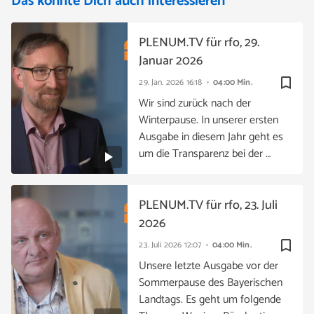
Das könnte Dich auch interessieren
PLENUM.TV für rfo, 29.
Januar 2026
bookmark_border
29. Jan. 2026
16:18
04:00 Min.
Wir sind zurück nach der
Winterpause. In unserer ersten
Ausgabe in diesem Jahr geht es
um die Transparenz bei der …
PLENUM.TV für rfo, 23. Juli
2026
bookmark_border
23. Juli 2026
12:07
04:00 Min.
Unsere letzte Ausgabe vor der
Sommerpause des Bayerischen
Landtags. Es geht um folgende