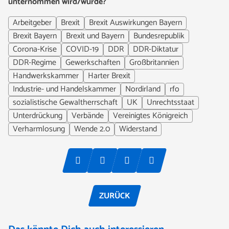
unternommen wird/wurde?
Arbeitgeber
Brexit
Brexit Auswirkungen Bayern
Brexit Bayern
Brexit und Bayern
Bundesrepublik
Corona-Krise
COVID-19
DDR
DDR-Diktatur
DDR-Regime
Gewerkschaften
Großbritannien
Handwerkskammer
Harter Brexit
Industrie- und Handelskammer
Nordirland
rfo
sozialistische Gewaltherrschaft
UK
Unrechtsstaat
Unterdrückung
Verbände
Vereinigtes Königreich
Verharmlosung
Wende 2.0
Widerstand
ZURÜCK