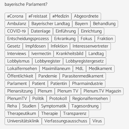
bayerische Parlament?
#Corona
#Freistaat
#Medizin
Abgeordnete
Ambulanz
Bayerischer Landtag
Bayern
Behandlung
COVID-19
Datenlage
Einführung
Einrichtung
Entscheidungsprozess
Erkrankung
Fokus
Fraktion
Gesetz
Impfdosen
Infektion
Interessenvertreter
Interviews
Ivermectin
Krankheitsbild
Landtag
Lobbyismus
Lobbyregister
Lobbyregistergesetz
Lokalfernsehen
Maximilianeum
MdL
Medikament
Öffentlichkeit
Pandemie
Parasitenmedikament
Parlament
Patient
Patientin
Pharmaindustrie
Plenarsitzung
Plenum
Plenum TV
Plenum.TV Magazin
PlenumTV
Politik
Protokoll
Regionalfernsehen
Reha
Studien
Symptomatik
Tagesordnung
Therapeutikum
Therapie
Transparenz
Universitätsklinik
Verfassungsausschuss
Virus