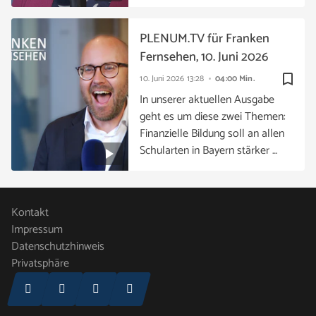
PLENUM.TV für Franken
Fernsehen, 10. Juni 2026
bookmark_border
10. Juni 2026
13:28
04:00 Min.
In unserer aktuellen Ausgabe
geht es um diese zwei Themen:
Finanzielle Bildung soll an allen
Schularten in Bayern stärker …
Kontakt
Impressum
Datenschutzhinweis
Privatsphäre