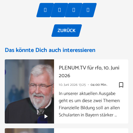
ZURÜCK
Das könnte Dich auch interessieren
PLENUM.TV für rfo, 10. Juni
2026
bookmark_border
10. Juni 2026
13:25
04:00 Min.
In unserer aktuellen Ausgabe
geht es um diese zwei Themen:
Finanzielle Bildung soll an allen
Schularten in Bayern stärker …