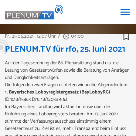
menu
bookmark_border
Fr., 25.06.2021
, 12:07 Uhr
/
04:00
play_circle_outline
PLENUM.TV für rfo, 25. Juni 2021
Auf der Tagesordnung der 86. Plenarsitzung stand u.a. die
Lesung von Gesetzentwürfen sowie die Beratung von Anträgen
und Dringlichkeitsanträgen.
Die folgenden zwei Fragen
richteten wir an die Abgeordneten:
1. Bayerisches Lobbyregistergesetz (BayLobbyRG)
(Drs.18/15463 Drs. 18/12034 e.a.)
Im Bayerischen Landtag wird aktuell intensiv über die
Einführung eines Lobbyregisters beraten. Am 17. Juni 2021
stimmte der Verfassungsausschuss einstimmig einem
Gesetzentwurf zu. Ziel ist es, mehr Transparenz beim Einfluss
von Interessenvertreterinnen und Interessenvertretern auf die