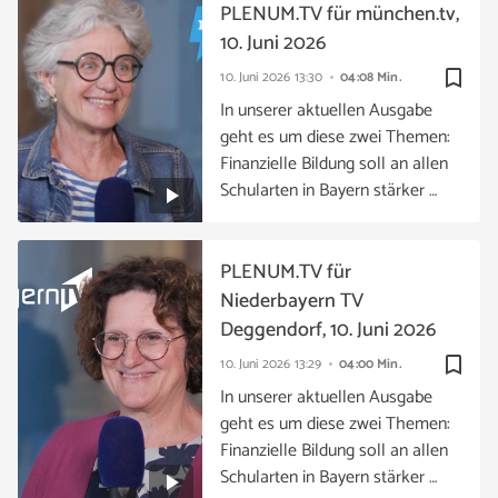
PLENUM.TV für münchen.tv,
10. Juni 2026
bookmark_border
10. Juni 2026
13:30
04:08 Min.
In unserer aktuellen Ausgabe
geht es um diese zwei Themen:
Finanzielle Bildung soll an allen
Schularten in Bayern stärker …
PLENUM.TV für
Niederbayern TV
Deggendorf, 10. Juni 2026
bookmark_border
10. Juni 2026
13:29
04:00 Min.
In unserer aktuellen Ausgabe
geht es um diese zwei Themen:
Finanzielle Bildung soll an allen
Schularten in Bayern stärker …