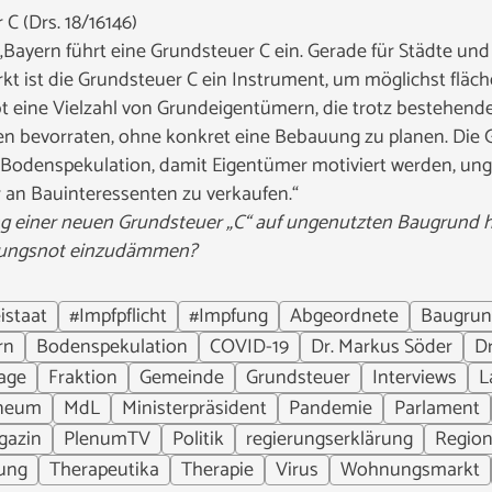
C (Drs. 18/16146)
Bayern führt eine Grundsteuer C ein. Gerade für Städte u
 ist die Grundsteuer C ein Instrument, um möglichst flä
t eine Vielzahl von Grundeigentümern, die trotz bestehen
n bevorraten, ohne konkret eine Bebauung zu planen. Die G
Bodenspekulation, damit Eigentümer motiviert werden, un
n Bauinteressenten zu verkaufen.“
rung einer neuen Grundsteuer „C“ auf ungenutzten Baugrund h
ungsnot einzudämmen?
istaat
#Impfpflicht
#Impfung
Abgeordnete
Baugrun
rn
Bodenspekulation
COVID-19
Dr. Markus Söder
D
age
Fraktion
Gemeinde
Grundsteuer
Interviews
L
aneum
MdL
Ministerpräsident
Pandemie
Parlament
gazin
PlenumTV
Politik
regierungserklärung
Region
ung
Therapeutika
Therapie
Virus
Wohnungsmarkt