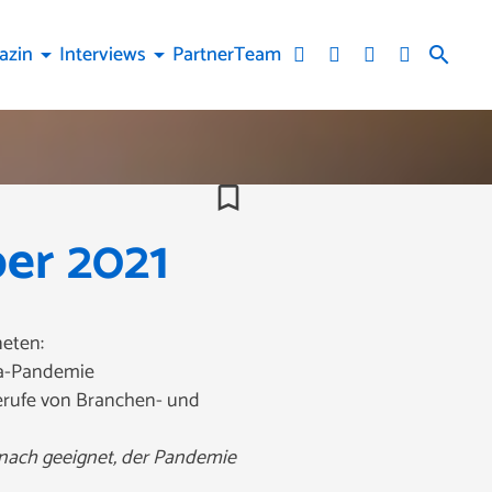
azin
Interviews
Partner
Team
arrow_drop_down
arrow_drop_down
search
bookmark_border
er 2021
neten:
ona-Pandemie
ferufe von Branchen- und
 nach geeignet, der Pandemie