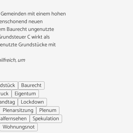
nd Gemeinden mit einem hohen
chenschonend neuen
dem Baurecht ungenutzte
rundsteuer C wirkt als
genutzte Grundstücke mit
ilfreich, um
dstück
Baurecht
ruck
Eigentum
andtag
Lockdown
Plenarsitzung
Plenum
alfernsehen
Spekulation
Wohnungsnot