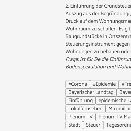
2. Einführung der Grundsteuer 
Auszug aus der Begründung: „
Druck auf dem Wohnungsmarkt
Wohnraum zu schaffen. Es gib
Baugrundstücke in Ortszentre
Steuerungsinstrument gegen 
Wohnungen zu bebauen oder a
Frage: Ist für Sie die Einfüh
Bodenspekulation und Wohn
#Corona
#Epidemie
#Fre
Bayerischer Landtag
Baye
Einführung
epidemische L
Lokalfernsehen
Maximili
Plenum TV
Plenum.TV Ma
Stadt
Steuer
Tagesordn