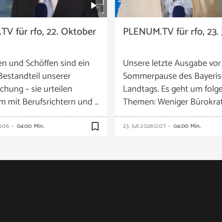
V für rfo, 22. Oktober
PLENUM.TV für rfo, 23. 
en und Schöffen sind ein
Unsere letzte Ausgabe vor
Bestandteil unserer
Sommerpause des Bayeri
chung – sie urteilen
Landtags. Es geht um folg
 mit Berufsrichtern und …
Themen: Weniger Bürokrat
bookmark_border
4:06
04:00 Min.
23. Juli 2026
12:07
04:00 Min.