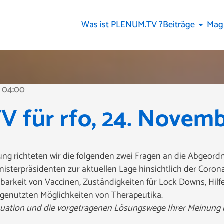
Was ist PLENUM.TV ?
Beiträge
Mag
arrow_drop_down
04:00
 für rfo, 24. Novemb
ung richteten wir die folgenden zwei Fragen an die Abgeord
inisterpräsidenten zur aktuellen Lage hinsichtlich der Cor
gbarkeit von Vaccinen, Zuständigkeiten für Lock Downs, Hil
ngenutzten Möglichkeiten von Therapeutika.
Situation und die vorgetragenen Lösungswege Ihrer Meinung