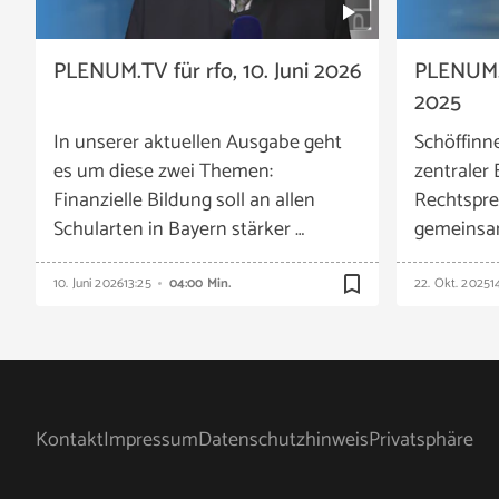
PLENUM.TV für rfo, 10. Juni 2026
PLENUM.T
2025
In unserer aktuellen Ausgabe geht
Schöffinn
es um diese zwei Themen:
zentraler 
Finanzielle Bildung soll an allen
Rechtspre
Schularten in Bayern stärker …
gemeinsam
bookmark_border
10. Juni 2026
13:25
04:00 Min.
22. Okt. 2025
1
Kontakt
Impressum
Datenschutzhinweis
Privatsphäre