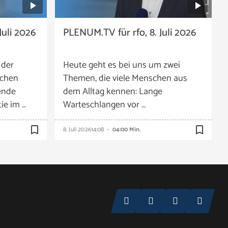
Juli 2026
PLENUM.TV für rfo, 8. Juli 2026
 der
Heute geht es bei uns um zwei
schen
Themen, die viele Menschen aus
ende
dem Alltag kennen: Lange
ie im …
Warteschlangen vor …
bookmark_border
bookmark_border
8. Juli 2026
14:08
04:00 Min.