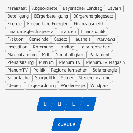
#Freistaat
Abgeordnete
Bayerischer Landtag
Bayern
Beteiligung
Bürgerbeteiligung
Bürgerenergiegesetz
Energie
Erneuerbare Energien
Finanzausgleich
Finanzausgleichsgesetz
Finanzen
Finanzpolitik
Fraktion
Gemeinde
Gesetz
Haushalt
Interviews
Investition
Kommune
Landtag
Lokalfernsehen
Maximilianeum
MdL
Nachhaltigkeit
Parlament
Plenarsitzung
Plenum
Plenum TV
Plenum.TV Magazin
PlenumTV
Politik
Regionalfernsehen
Solarenergie
Solarfläche
Sparpolitik
Steuer
Steuereinnahme
Steuern
Tagesordnung
Windenergie
Windpark
ZURÜCK