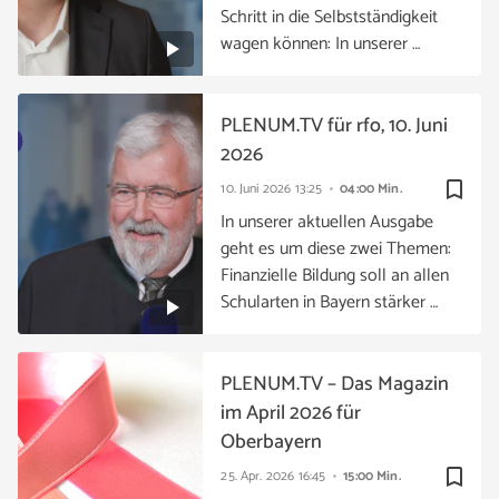
Schritt in die Selbstständigkeit
wagen können: In unserer …
PLENUM.TV für rfo, 10. Juni
2026
bookmark_border
10. Juni 2026
13:25
04:00 Min.
In unserer aktuellen Ausgabe
geht es um diese zwei Themen:
Finanzielle Bildung soll an allen
Schularten in Bayern stärker …
PLENUM.TV – Das Magazin
im April 2026 für
Oberbayern
bookmark_border
25. Apr. 2026
16:45
15:00 Min.