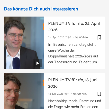
Das könnte Dich auch interessieren
PLENUM.TV für rfo, 24. April
2026
bookmark_border
24. Apr. 2026
12:56
04:00 Min.
Im Bayerischen Landtag steht
diese Woche der
Doppelhaushalt 2026/2027 auf
der Tagesordnung. Es geht um …
PLENUM.TV für rfo, 18. Juni
2026
bookmark_border
18. Juni 2026
10:11
04:00 Min.
Nachhaltige Mode, Recycling und
die Frage, wie mehr Frauen den