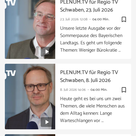
PLENUM.TV für Regio TV
Schwaben, 23. Juli 2026
bookmark_border
23. Juli 2026
12:08
04:00 Min.
Unsere letzte Ausgabe vor der
Sommerpause des Bayerischen
Landtags. Es geht um folgende
Themen: Weniger Bürokratie …
PLENUM.TV für Regio TV
Schwaben, 8. Juli 2026
bookmark_border
8. Juli 2026
14:06
04:00 Min.
Heute geht es bei uns um zwei
Themen, die viele Menschen aus
dem Alltag kennen: Lange
Warteschlangen vor …