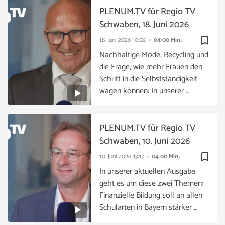
PLENUM.TV für Regio TV
Schwaben, 18. Juni 2026
bookmark_border
18. Juni 2026
10:02
04:00 Min.
Nachhaltige Mode, Recycling und
die Frage, wie mehr Frauen den
Schritt in die Selbstständigkeit
wagen können: In unserer …
PLENUM.TV für Regio TV
Schwaben, 10. Juni 2026
bookmark_border
10. Juni 2026
13:17
04:00 Min.
In unserer aktuellen Ausgabe
geht es um diese zwei Themen:
Finanzielle Bildung soll an allen
Schularten in Bayern stärker …