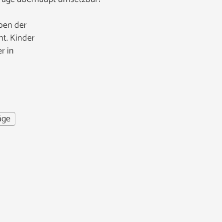
aben der
nt. Kinder
r in
äge