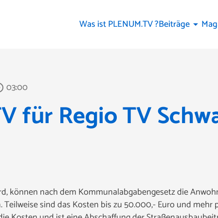
Was ist PLENUM.TV ?
Beiträge
Mag
arrow_drop_down
03:00
_outline
 für Regio TV Schw
wird, können nach dem Kommunalabgabengesetz die Anwohne
Teilweise sind das Kosten bis zu 50.000,- Euro und mehr pr
die Kosten und ist eine Abschaffung der Straßenausbaubei