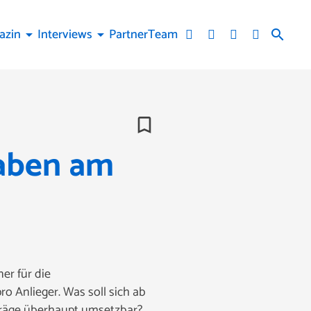
azin
Interviews
Partner
Team
arrow_drop_down
arrow_drop_down
search
bookmark_border
aben am
r für die
o Anlieger. Was soll sich ab
träge überhaupt umsetzbar?