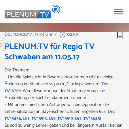
menu
bookmark_border
Do., 11.05.2017
, 13:33 Uhr
/
02:59
play_circle_outline
PLENUM.TV für Regio TV
Schwaben am 11.05.17
Die Themen:
– Um die Spielsucht in Bayern einzudämmen gibt es einige
Änderung im Staatsvertrag zum „Glückspielwesen“ (
Drs.
17/16719
). Wird diese Vorlage der Staatsregierung eine
Ausbreitung der Sucht eindämmen können?
– Mit unterschiedlichen Anträgen will die Opposition die
Lehrersitutation an Bayerischen Schulen angehen (u.a.
Drs.
17/15436
,
Drs. 17/15513
,
Drs. 17/15519
,
Drs. 17/15645
)
Es soll zu wenig Lehrer geben und bei längerem Ausfall keinen