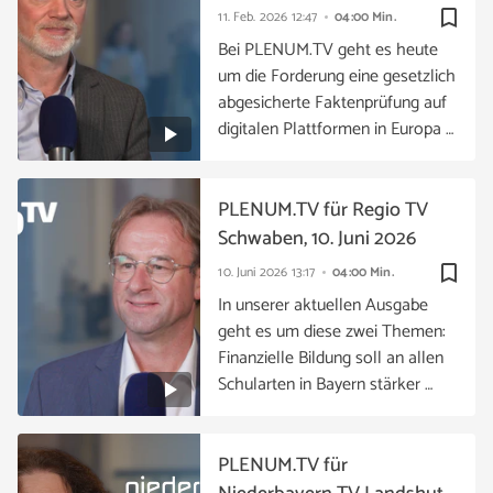
bookmark_border
11. Feb. 2026
12:47
04:00 Min.
Bei PLENUM.TV geht es heute
um die Forderung eine gesetzlich
abgesicherte Faktenprüfung auf
digitalen Plattformen in Europa …
PLENUM.TV für Regio TV
Schwaben, 10. Juni 2026
bookmark_border
10. Juni 2026
13:17
04:00 Min.
In unserer aktuellen Ausgabe
geht es um diese zwei Themen:
Finanzielle Bildung soll an allen
Schularten in Bayern stärker …
PLENUM.TV für