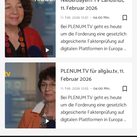
Niederbayern TV Landshut,
11. Februar 2026
bookmark_border
11. Feb. 2026
12:57
04:00 Min.
Bei PLENUM.TV geht es heute
um die Forderung eine gesetzlich
abgesicherte Faktenprüfung auf
digitalen Plattformen in Europa …
PLENUM.TV für allgäu.tv, 11.
Februar 2026
bookmark_border
11. Feb. 2026
12:55
04:00 Min.
Bei PLENUM.TV geht es heute
um die Forderung eine gesetzlich
abgesicherte Faktenprüfung auf
digitalen Plattformen in Europa …