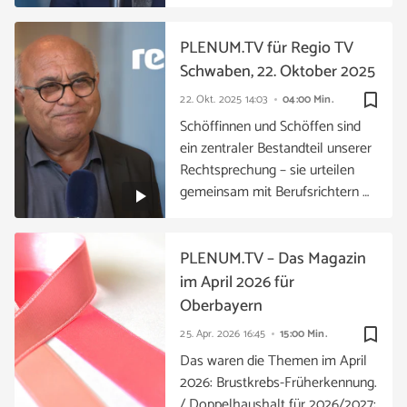
PLENUM.TV für Regio TV
Schwaben, 22. Oktober 2025
bookmark_border
22. Okt. 2025
14:03
04:00 Min.
Schöffinnen und Schöffen sind
ein zentraler Bestandteil unserer
Rechtsprechung – sie urteilen
gemeinsam mit Berufsrichtern …
PLENUM.TV – Das Magazin
im April 2026 für
Oberbayern
bookmark_border
25. Apr. 2026
16:45
15:00 Min.
Das waren die Themen im April
2026: Brustkrebs-Früherkennung.
/ Doppelhaushalt für 2026/2027: