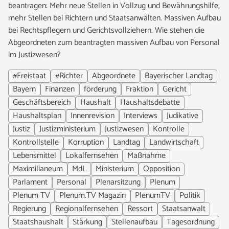
beantragen: Mehr neue Stellen in Vollzug und Bewährungshilfe,
mehr Stellen bei Richtern und Staatsanwälten. Massiven Aufbau
bei Rechtspflegern und Gerichtsvollziehern. Wie stehen die
Abgeordneten zum beantragten massiven Aufbau von Personal
im Justizwesen?
#Freistaat
#Richter
Abgeordnete
Bayerischer Landtag
Bayern
Finanzen
förderung
Fraktion
Gericht
Geschäftsbereich
Haushalt
Haushaltsdebatte
Haushaltsplan
Innenrevision
Interviews
Judikative
Justiz
Justizministerium
Justizwesen
Kontrolle
Kontrollstelle
Korruption
Landtag
Landwirtschaft
Lebensmittel
Lokalfernsehen
Maßnahme
Maximilianeum
MdL
Ministerium
Opposition
Parlament
Personal
Plenarsitzung
Plenum
Plenum TV
Plenum.TV Magazin
PlenumTV
Politik
Regierung
Regionalfernsehen
Ressort
Staatsanwalt
Staatshaushalt
Stärkung
Stellenaufbau
Tagesordnung