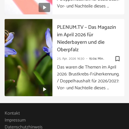
Vor- und Nachteile dieses …
PLENUM.TV – Das Magazin
im April 2026 für
Niederbayern und die
Oberpfalz
bookmark_border
25. Apr. 2026
16:30
15:04 Min.
Das waren die Themen im April
2026: Brustkrebs-Früherkennung.
/ Doppelhaushalt für 2026/2027:
Vor- und Nachteile dieses …
Kontakt
Impressum
Datenschutzhinweis