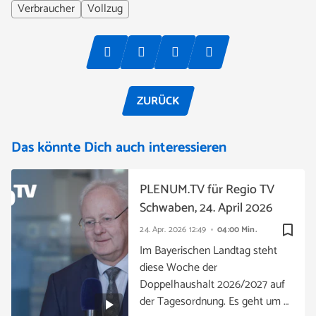
Verbraucher
Vollzug
ZURÜCK
Das könnte Dich auch interessieren
PLENUM.TV für Regio TV
Schwaben, 24. April 2026
bookmark_border
24. Apr. 2026
12:49
04:00 Min.
Im Bayerischen Landtag steht
diese Woche der
Doppelhaushalt 2026/2027 auf
der Tagesordnung. Es geht um …