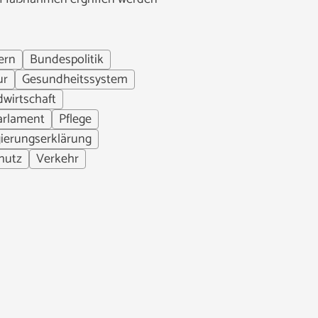
ern
Bundespolitik
ur
Gesundheitssystem
wirtschaft
arlament
Pflege
gierungserklärung
hutz
Verkehr