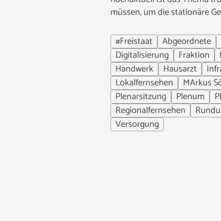
müssen, um die stationäre Ges
#Freistaat
Abgeordnete
Digitalisierung
Fraktion
Handwerk
Hausarzt
Inf
Lokalfernsehen
MArkus S
Plenarsitzung
Plenum
P
Regionalfernsehen
Rundu
Versorgung