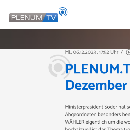
Mi., 06.12.2023
, 17:52 Uhr
/
play_circle_
PLENUM.TV
Dezember
Ministerpräsident Söder hat 
Abgeordneten besonders beme
WÄHLER eigentlich um die woh
hochaktuell ist das Thema tr