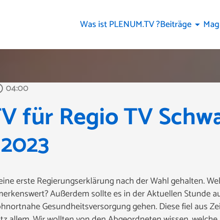
Was ist PLENUM.TV ?
Beiträge
Mag
arrow_drop_down
04:00
outline
 für Regio TV Schwa
 2023
seine erste Regierungserklärung nach der Wahl gehalten. We
rkenswert? Außerdem sollte es in der Aktuellen Stunde au
nortnahe Gesundheitsversorgung gehen. Diese fiel aus Zei
otz allem. Wir wollten von den Abgeordneten wissen, welc