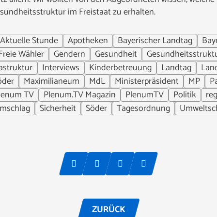
undheitsstruktur im Freistaat zu erhalten.
Aktuelle Stunde
Apotheken
Bayerischer Landtag
Bay
Freie Wähler
Gendern
Gesundheit
Gesundheitsstrukt
rastruktur
Interviews
Kinderbetreuung
Landtag
Land
öder
Maximilianeum
MdL
Ministerpräsident
MP
P
lenum TV
Plenum.TV Magazin
PlenumTV
Politik
re
mschlag
Sicherheit
Söder
Tagesordnung
Umweltsc
ZURÜCK