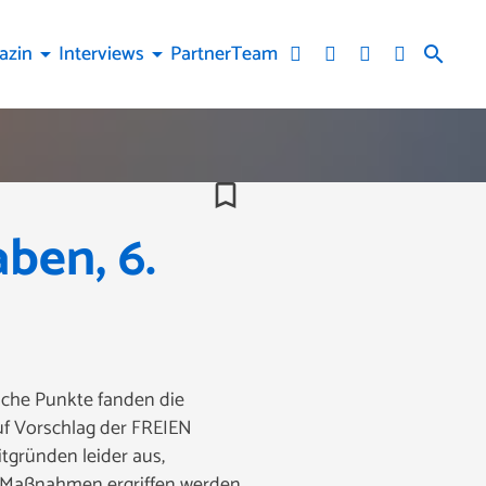
azin
Interviews
Partner
Team
arrow_drop_down
arrow_drop_down
search
bookmark_border
ben, 6.
lche Punkte fanden die
f Vorschlag der FREIEN
tgründen leider aus,
he Maßnahmen ergriffen werden