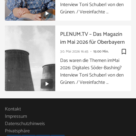
Interview Toni Schuberl von den
Grünen. / Vereinfachte …
PLENUM.TV – Das Magazin
im Mai 2026 für Oberbayern
bookmark_border
30. Mai 2026
16:45
15:00 Min.
Das waren die Themen imMai
2026: Digitales Söder-Bashing?
Interview Toni Schuberl von den
Grünen. / Vereinfachte …
Kontakt
Impressum
Datenschutzhinweis
Privatsphäre