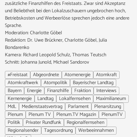
zusätzliche Finanzhilfen des Freistaats. Zwar sind Akzeptanz
und Beliebtheit bei den Lokalzuschauern ungebrochen hoch,
Betriebskosten und Werbeerlöse sprechen jedoch eine andere
Sprache.
Moderation: Charlotte Göbel
Redaktion: Dr. Uwe Brückner, Charlotte Göbel, Julia
Bondarenko
Kamera: Richard Leopold Schulz, Thomas Teutsch
Schnitt: Johanna Junold, Michael Sandorov
#Freistaat
Abgeordnete
Atomenergie
Atomkraft
Atomkraftwerk
Atompolitik
Bayerischer Landtag
Bayern
Energie
Finanzhilfe
Fraktion
Interviews
Kernenergie
Landtag
Lokalfernsehen
Maximilianeum
MdL
Medienstaatsvertrag
Parlament
Plenarsitzung
Plenum
Plenum TV
Plenum.TV Magazin
PlenumTV
Politik
Privater Rundfunk
Regionalfernsehen
Regionalsender
Tagesordnung
Werbeeinnahmen