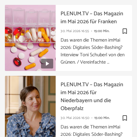
PLENUM.TV – Das Magazin
im Mai 2026 für Franken
bookmark_border
30. Mai 2026
16:55
15:00 Min.
Das waren die Themen imMai
2026: Digitales Söder-Bashing?
Interview Toni Schuberl von den
Grünen. / Vereinfachte …
PLENUM.TV – Das Magazin
im Mai 2026 für
Niederbayern und die
Oberpfalz
bookmark_border
30. Mai 2026
16:50
15:00 Min.
Das waren die Themen imMai
2026: Digitales Söder-Bashing?