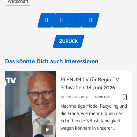
Wirtschaft
ZURÜCK
Das könnte Dich auch interessieren
PLENUM.TV für Regio TV
Schwaben, 18. Juni 2026
bookmark_border
18. Juni 2026
10:02
04:00 Min.
Nachhaltige Mode, Recycling und
die Frage, wie mehr Frauen den
Schritt in die Selbstständigkeit
wagen können: In unserer …