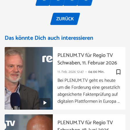
ZURÜCK
Das könnte Dich auch interessieren
PLENUM.TV für Regio TV
Schwaben, 11. Februar 2026
bookmark_border
11. Feb. 2026
12:47
04:00 Min.
Bei PLENUM.TV geht es heute
um die Forderung eine gesetzlich
abgesicherte Faktenprüfung auf
digitalen Plattformen in Europa …
PLENUM.TV für Regio TV