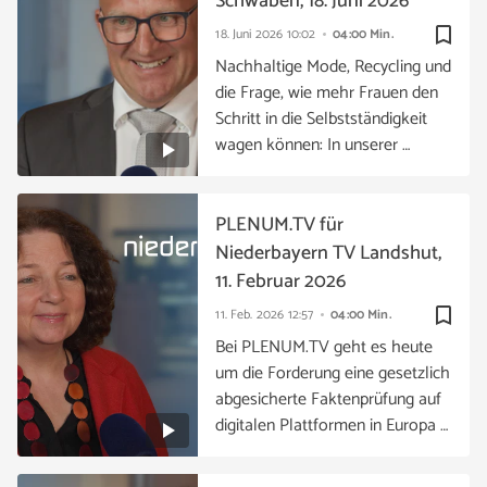
Schwaben, 18. Juni 2026
bookmark_border
18. Juni 2026
10:02
04:00 Min.
Nachhaltige Mode, Recycling und
die Frage, wie mehr Frauen den
Schritt in die Selbstständigkeit
wagen können: In unserer …
PLENUM.TV für
Niederbayern TV Landshut,
11. Februar 2026
bookmark_border
11. Feb. 2026
12:57
04:00 Min.
Bei PLENUM.TV geht es heute
um die Forderung eine gesetzlich
abgesicherte Faktenprüfung auf
digitalen Plattformen in Europa …