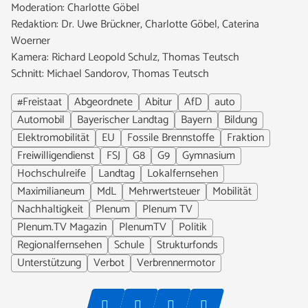
Moderation: Charlotte Göbel
Redaktion: Dr. Uwe Brückner, Charlotte Göbel, Caterina
Woerner
Kamera: Richard Leopold Schulz, Thomas Teutsch
Schnitt: Michael Sandorov, Thomas Teutsch
#Freistaat
Abgeordnete
Abitur
AfD
auto
Automobil
Bayerischer Landtag
Bayern
Bildung
Elektromobilität
EU
Fossile Brennstoffe
Fraktion
Freiwilligendienst
FSJ
G8
G9
Gymnasium
Hochschulreife
Landtag
Lokalfernsehen
Maximilianeum
MdL
Mehrwertsteuer
Mobilität
Nachhaltigkeit
Plenum
Plenum TV
Plenum.TV Magazin
PlenumTV
Politik
Regionalfernsehen
Schule
Strukturfonds
Unterstützung
Verbot
Verbrennermotor