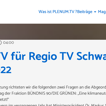
Was ist PLENUM.TV ?
Beiträge
Mag
arrow_drop_down
04:00
_outline
 für Regio TV Schwab
022
zung richteten wir die folgenden zwei Fragen an die Abgeor
hlag der Fraktion BÜNDNIS 90/DIE GRÜNEN: „Eine klimaneutra
tzt!“
ayern im vergangenen Jahr hat Ministerpräsident Dr. Marku