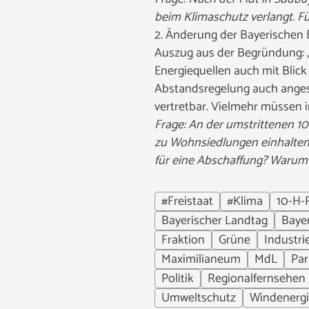
beim Klimaschutz verlangt. Fü
2. Änderung der Bayerischen 
Auszug aus der Begründung: 
Energiequellen auch mit Blick
Abstandsregelung auch angesi
vertretbar. Vielmehr müssen 
Frage: An der umstrittenen 
zu Wohnsiedlungen einhalten 
für eine Abschaffung? Warum
#Freistaat
#Klima
10-H-
Bayerischer Landtag
Baye
Fraktion
Grüne
Industri
Maximilianeum
MdL
Par
Politik
Regionalfernsehen
Umweltschutz
Windenerg