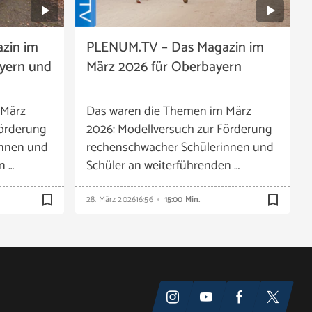
zin im
PLENUM.TV – Das Magazin im
ayern und
März 2026 für Oberbayern
 März
Das waren die Themen im März
Förderung
2026: Modellversuch zur Förderung
innen und
rechenschwacher Schülerinnen und
n …
Schüler an weiterführenden …
bookmark_border
bookmark_border
28. März 2026
16:56
15:00 Min.