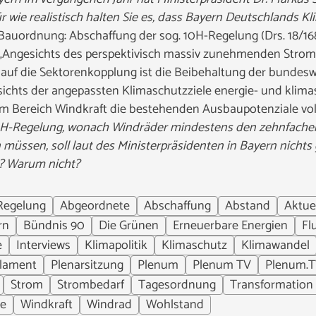
r wie realistisch halten Sie es, dass Bayern Deutschlands Kl
Bauordnung: Abschaffung der sog. 10H-Regelung (Drs. 18/16
„Angesichts des perspektivisch massiv zunehmenden Strom
 auf die Sektorenkopplung ist die Beibehaltung der bundeswe
chts der angepassten Klimaschutzziele energie- und klimas
im Bereich Windkraft die bestehenden Ausbaupotenziale vol
10H-Regelung, wonach Windräder mindestens den zehnfache
müssen, soll laut des Ministerpräsidenten in Bayern nichts
? Warum nicht?
Regelung
Abgeordnete
Abschaffung
Abstand
Aktue
rn
Bündnis 90
Die Grünen
Erneuerbare Energien
Fl
e
Interviews
Klimapolitik
Klimaschutz
Klimawandel
lament
Plenarsitzung
Plenum
Plenum TV
Plenum.T
Strom
Strombedarf
Tagesordnung
Transformation
ie
Windkraft
Windrad
Wohlstand