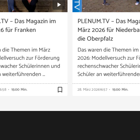
TV – Das Magazin im
PLENUM.TV – Das Maga
6 für Franken
März 2026 für Niederb
die Oberpfalz
n die Themen im März
Das waren die Themen im
ellversuch zur Förderung
2026: Modellversuch zur 
wacher Schülerinnen und
rechenschwacher Schüler
n weiterführenden …
Schüler an weiterführende
bookmark_border
6:58
15:00 Min.
28. März 2026
16:57
15:00 Min.