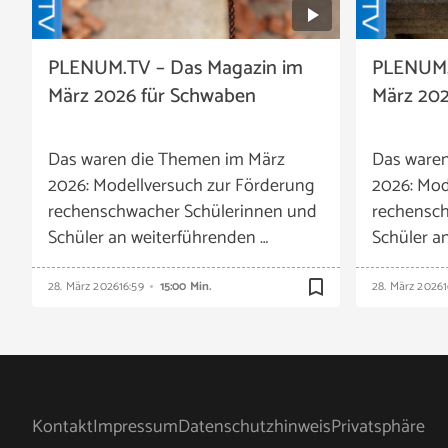
PLENUM.TV – Das Magazin im
PLENUM.
März 2026 für Schwaben
März 202
Das waren die Themen im März
Das ware
2026: Modellversuch zur Förderung
2026: Mod
rechenschwacher Schülerinnen und
rechensch
Schüler an weiterführenden …
Schüler a
bookmark_border
28. März 2026
16:59
15:00 Min.
28. März 2026
1
Kontakt
Impressum
Datenschutzhinweis
Privatsphäre