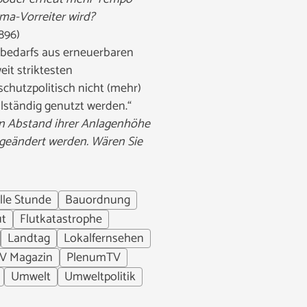
ima-Vorreiter wird?
896)
bedarfs aus erneuerbaren
it striktesten
chutzpolitisch nicht (mehr)
lständig genutzt werden.“
n Abstand ihrer Anlagenhöhe
 geändert werden. Wären Sie
lle Stunde
Bauordnung
ut
Flutkatastrophe
Landtag
Lokalfernsehen
V Magazin
PlenumTV
Umwelt
Umweltpolitik