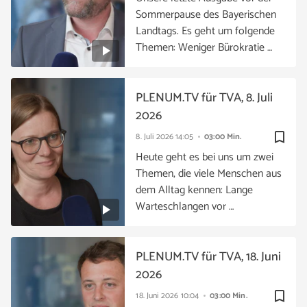
Sommerpause des Bayerischen
Landtags. Es geht um folgende
Themen: Weniger Bürokratie …
PLENUM.TV für TVA, 8. Juli
2026
bookmark_border
8. Juli 2026
14:05
03:00 Min.
Heute geht es bei uns um zwei
Themen, die viele Menschen aus
dem Alltag kennen: Lange
Warteschlangen vor …
PLENUM.TV für TVA, 18. Juni
2026
bookmark_border
18. Juni 2026
10:04
03:00 Min.