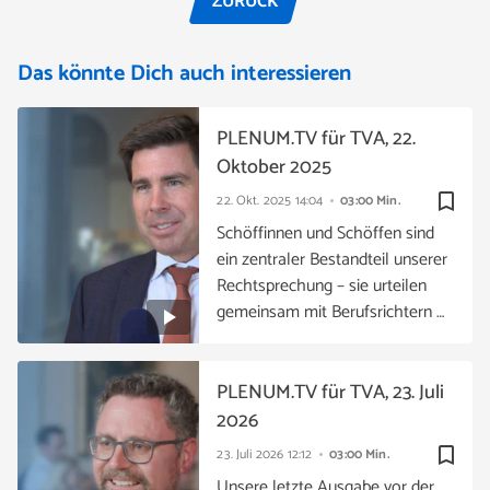
ZURÜCK
Das könnte Dich auch interessieren
PLENUM.TV für TVA, 22.
Oktober 2025
bookmark_border
22. Okt. 2025
14:04
03:00 Min.
Schöffinnen und Schöffen sind
ein zentraler Bestandteil unserer
Rechtsprechung – sie urteilen
gemeinsam mit Berufsrichtern …
PLENUM.TV für TVA, 23. Juli
2026
bookmark_border
23. Juli 2026
12:12
03:00 Min.
Unsere letzte Ausgabe vor der