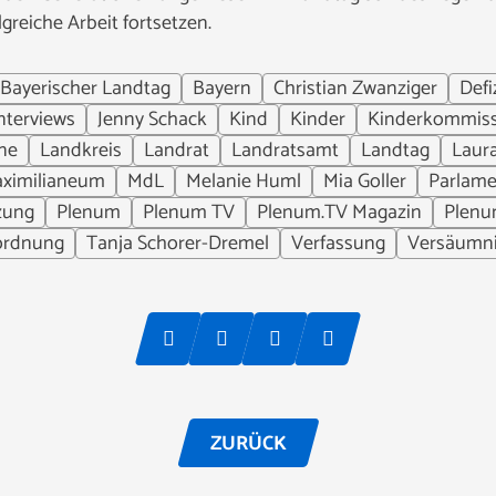
greiche Arbeit fortsetzen.
Bayerischer Landtag
Bayern
Christian Zwanziger
Defi
nterviews
Jenny Schack
Kind
Kinder
Kinderkommis
ne
Landkreis
Landrat
Landratsamt
Landtag
Laur
ximilianeum
MdL
Melanie Huml
Mia Goller
Parlame
zung
Plenum
Plenum TV
Plenum.TV Magazin
Plen
ordnung
Tanja Schorer-Dremel
Verfassung
Versäumn
ZURÜCK