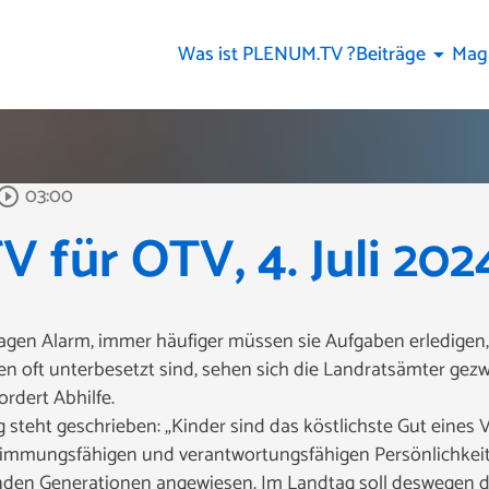
Was ist PLENUM.TV ?
Beiträge
Mag
arrow_drop_down
03:00
y_circle_outline
für OTV, 4. Juli 202
agen Alarm, immer häufiger müssen sie Aufgaben erledigen, 
ellen oft unterbesetzt sind, sehen sich die Landratsämter g
ordert Abhilfe.
 steht geschrieben: „Kinder sind das köstlichste Gut eines
timmungsfähigen und verantwortungsfähigen Persönlichkeite
den Generationen angewiesen. Im Landtag soll deswegen 