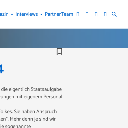
azin
Interviews
Partner
Team
arrow_drop_down
arrow_drop_down
search
bookmark_border
4
die eigentlich Staatsaufgabe
ezwungen mit eigenem Personal
 Volkes. Sie haben Anspruch
n“. Mehr denn je sind wir
die sogenannte