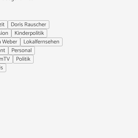
zit
Doris Rauscher
sion
Kinderpolitik
a Weber
Lokalfernsehen
nt
Personal
umTV
Politik
is