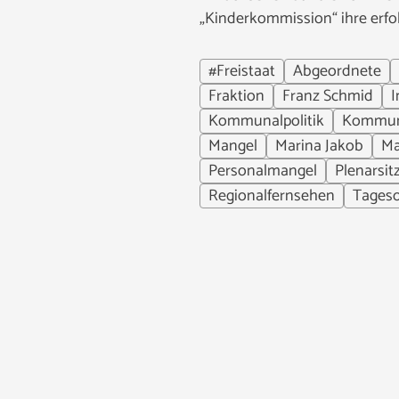
„Kinderkommission“ ihre erfol
#Freistaat
Abgeordnete
Fraktion
Franz Schmid
I
Kommunalpolitik
Kommu
Mangel
Marina Jakob
Ma
Personalmangel
Plenarsit
Regionalfernsehen
Tages