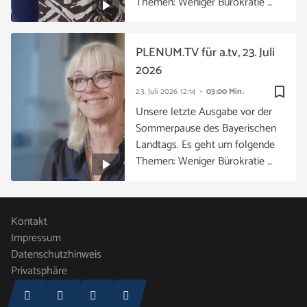
Themen: Weniger Bürokratie …
PLENUM.TV für a.tv, 23. Juli
2026
bookmark_border
23. Juli 2026
12:14
03:00 Min.
Unsere letzte Ausgabe vor der
Sommerpause des Bayerischen
Landtags. Es geht um folgende
Themen: Weniger Bürokratie …
Kontakt
Impressum
Datenschutzhinweis
Privatsphäre