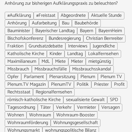
Anhörung zur bisherigen Aufklärungspraxis zu beleuchten?
#Aufklärung
#Freistaat
Abgeordnete
Aktuelle Stunde
Anhörung
Aufarbeitung
Bau
Baubehörde
Bauminister
Bayerischer Landtag
Bayern
BayernHeim
Bischofskonferenz
Bundesregierung
Christian Bernreiter
Fraktion
Grundsatzdebatte
Interviews
Jugendliche
Katholische Kirche
Kinder
Landtag
Lokalfernsehen
Maximilianeum
MdL
Miete
Mieter
mietgünstig
Missbrauch
Missbrauchsfälle
Missbrauchsskandal
Opfer
Parlament
Plenarsitzung
Plenum
Plenum TV
Plenum.TV Magazin
PlenumTV
Politik
Priester
Profit
Rechtsstaat
Regionalfernsehen
römisch-katholische Kirche
sexualisierte Gewalt
SPD
Tagesordnung
Täter
Verkehr
Vermieter
Versagen
Wohnen
Wohnraum
Wohnraum-Booster
Wohnraumförderung
Wohnungsgesellschaft
Wohnungsmarkt
wohnungspolitische Bilanz