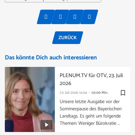
ZURÜCK
Das könnte Dich auch interessieren
PLENUM.TV für OTV, 23. Juli
2026
bookmark_border
23. Juli 2026
12:04
03:00 Min.
Unsere letzte Ausgabe vor der
Sommerpause des Bayerischen
Landtags. Es geht um folgende
Themen: Weniger Bürokratie …