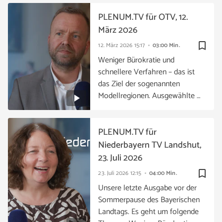
PLENUM.TV für OTV, 12.
März 2026
bookmark_border
12. März 2026
15:17
03:00 Min.
Weniger Bürokratie und
schnellere Verfahren – das ist
das Ziel der sogenannten
Modellregionen. Ausgewählte …
PLENUM.TV für
Niederbayern TV Landshut,
23. Juli 2026
bookmark_border
23. Juli 2026
12:15
04:00 Min.
Unsere letzte Ausgabe vor der
Sommerpause des Bayerischen
Landtags. Es geht um folgende