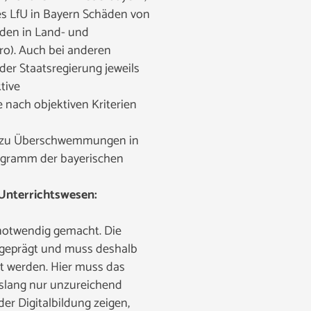
s LfU in Bayern Schäden von
äden in Land- und
uro). Auch bei anderen
er Staatsregierung jeweils
tive
 nach objektiven Kriterien
.a. zu Überschwemmungen in
ogramm der bayerischen
 Unterrichtswesen:
notwendig gemacht. Die
t geprägt und muss deshalb
ht werden. Hier muss das
islang nur unzureichend
er Digitalbildung zeigen,