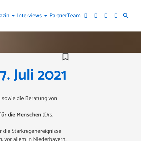
azin
Interviews
Partner
Team
arrow_drop_down
arrow_drop_down
search
bookmark_border
 Juli 2021
n sowie die Beratung von
 für die Menschen
(Drs.
 die Starkregenereignisse
 vor allem in Niederbayern,