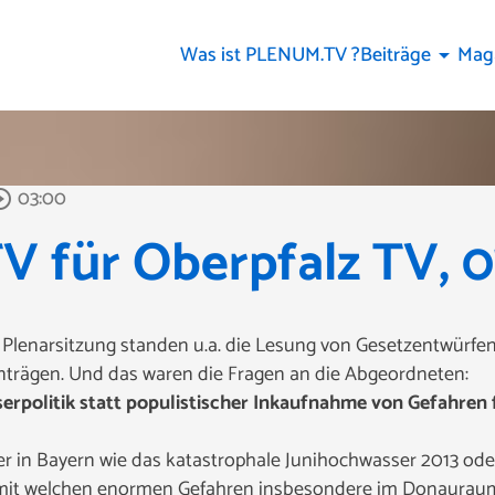
Was ist PLENUM.TV ?
Beiträge
Mag
arrow_drop_down
03:00
le_outline
für Oberpfalz TV, 07.
 Plenarsitzung standen u.a. die Lesung von Gesetzentwürfe
nträgen. Und das waren die Fragen an die Abgeordneten:
erpolitik statt populistischer Inkaufnahme von Gefahren
r in Bayern wie das katastrophale Junihochwasser 2013 oder
 mit welchen enormen Gefahren insbesondere im Donauraum,