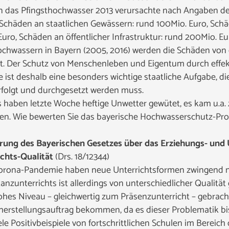
in das Pfingsthochwasser 2013 verursachte nach Angaben de
n Schäden an staatlichen Gewässern: rund 100Mio. Euro, Sch
 Euro, Schäden an öffentlicher Infrastruktur: rund 200Mio. E
chwassern in Bayern (2005, 2016) werden die Schäden von d
ert. Der Schutz von Menschenleben und Eigentum durch effek
t deshalb eine besonders wichtige staatliche Aufgabe, die
erfolgt und durchgesetzt werden muss.
ns haben letzte Woche heftige Unwetter gewütet, es kam u
ken. Wie bewerten Sie das bayerische Hochwasserschutz-Pr
rung des Bayerischen Gesetzes über das Erziehungs- und
ichts-Qualität
(Drs. 18/12344)
Corona-Pandemie haben neue Unterrichtsformen zwingend 
nzunterrichts ist allerdings von unterschiedlicher Qualitä
ohes Niveau – gleichwertig zum Präsenzunterricht – gebrac
herstellungsauftrag bekommen, da es dieser Problematik b
 Positivbeispiele von fortschrittlichen Schulen im Bereich d