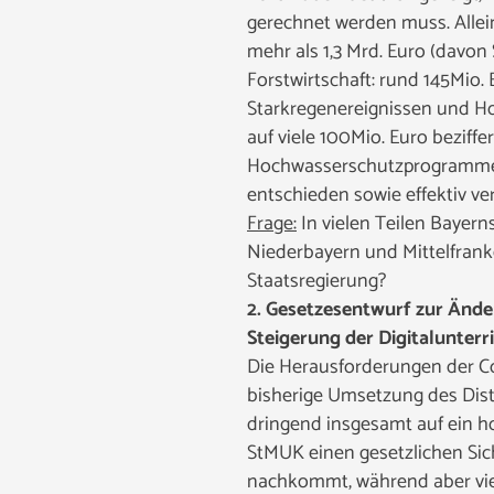
gerechnet werden muss. Alle
mehr als 1,3 Mrd. Euro (davo
Forstwirtschaft: rund 145Mio.
Starkregenereignissen und Ho
auf viele 100Mio. Euro beziff
Hochwasserschutzprogramme is
entschieden sowie effektiv v
Frage:
In vielen Teilen Bayer
Niederbayern und Mittelfran
Staatsregierung?
2. Gesetzesentwurf zur Ände
Steigerung der Digitalunterr
Die Herausforderungen der 
bisherige Umsetzung des Dista
dringend insgesamt auf ein h
StMUK einen gesetzlichen Sic
nachkommt, während aber viele