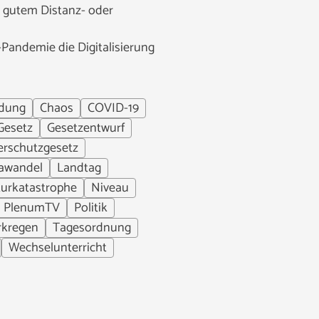
it gutem Distanz- oder
-Pandemie die Digitalisierung
ldung
Chaos
COVID-19
Gesetz
Gesetzentwurf
rschutzgesetz
awandel
Landtag
urkatastrophe
Niveau
PlenumTV
Politik
rkregen
Tagesordnung
Wechselunterricht