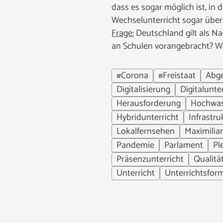
dass es sogar möglich ist, in
Wechselunterricht sogar überz
Frage:
Deutschland gilt als Na
an Schulen vorangebracht? W
#Corona
#Freistaat
Abg
Digitalisierung
Digitalunte
Herausforderung
Hochwas
Hybridunterricht
Infrastru
Lokalfernsehen
Maximili
Pandemie
Parlament
Pl
Präsenzunterricht
Qualitä
Unterricht
Unterrichtsfor