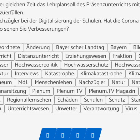
 der gleichen Zeit das Lehrplansoll des Präsenzunterrichts m
uerfüllen.
chzügler bei der Digitalisierung der Schulen. Hat die Corona
o sehen Sie Verbesserungen?
eordnete
Änderung
Bayerischer Landtag
Bayern
Bi
rricht
Distanzunterricht
Erziehungswesen
Fraktion
ser
Hochwasserpolitik
Hochwasserschutz
Hochwasse
ktur
Interviews
Katastrophe
Klimakatastrophe
Klim
aneum
MdL
Menschenleben
Nachzügler
Natur
Nat
enarsitzung
Plenum
Plenum TV
Plenum.TV Magazin
t
Regionalfernsehen
Schäden
Schulen
Schutz
Sta
m
Unterrichtswesen
Unwetter
Verantwortung
Virus