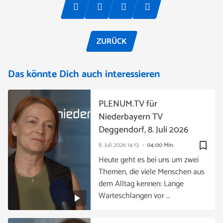
ZURÜCK
Das könnte Dich auch interessieren
PLENUM.TV für
Niederbayern TV
Deggendorf, 8. Juli 2026
bookmark_border
8. Juli 2026
14:13
04:00 Min.
Heute geht es bei uns um zwei
Themen, die viele Menschen aus
dem Alltag kennen: Lange
Warteschlangen vor …