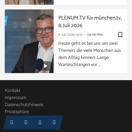
PLENUM.TV für münchen.tv,
8. Juli 2026
bookmark_border
8. Juli 2026
14:10
04:00 Min.
Heute geht es bei uns um zwei
Themen, die viele Menschen aus
dem Alltag kennen: Lange
Warteschlangen vor …
Kontakt
Impressum
Datenschutzhinweis
Privatsphäre