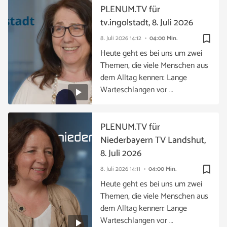
PLENUM.TV für
tv.ingolstadt, 8. Juli 2026
bookmark_border
8. Juli 2026
14:12
04:00 Min.
Heute geht es bei uns um zwei
Themen, die viele Menschen aus
dem Alltag kennen: Lange
Warteschlangen vor …
PLENUM.TV für
Niederbayern TV Landshut,
8. Juli 2026
bookmark_border
8. Juli 2026
14:11
04:00 Min.
Heute geht es bei uns um zwei
Themen, die viele Menschen aus
dem Alltag kennen: Lange
Warteschlangen vor …