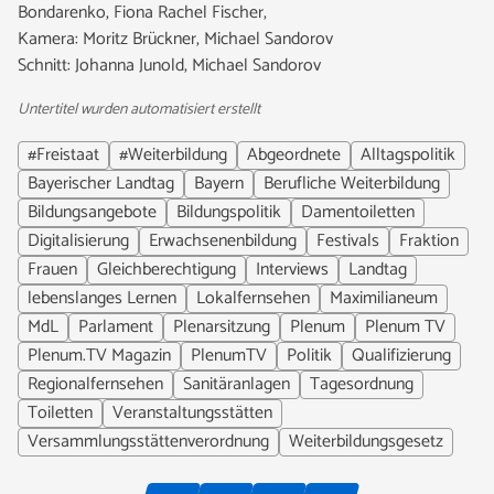
Bondarenko, Fiona Rachel Fischer,
Kamera: Moritz Brückner, Michael Sandorov
Schnitt: Johanna Junold, Michael Sandorov
Untertitel wurden automatisiert erstellt
#Freistaat
#Weiterbildung
Abgeordnete
Alltagspolitik
Bayerischer Landtag
Bayern
Berufliche Weiterbildung
Bildungsangebote
Bildungspolitik
Damentoiletten
Digitalisierung
Erwachsenenbildung
Festivals
Fraktion
Frauen
Gleichberechtigung
Interviews
Landtag
lebenslanges Lernen
Lokalfernsehen
Maximilianeum
MdL
Parlament
Plenarsitzung
Plenum
Plenum TV
Plenum.TV Magazin
PlenumTV
Politik
Qualifizierung
Regionalfernsehen
Sanitäranlagen
Tagesordnung
Toiletten
Veranstaltungsstätten
Versammlungsstättenverordnung
Weiterbildungsgesetz