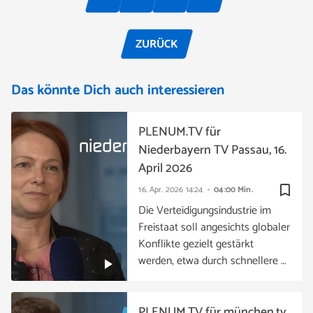
ZURÜCK
Das könnte Dich auch interessieren
PLENUM.TV für
Niederbayern TV Passau, 16.
April 2026
bookmark_border
16. Apr. 2026
14:24
04:00 Min.
Die Verteidigungsindustrie im
Freistaat soll angesichts globaler
Konflikte gezielt gestärkt
werden, etwa durch schnellere …
PLENUM.TV für münchen.tv,