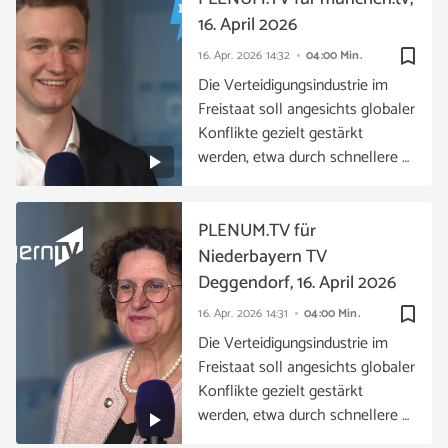
16. April 2026
bookmark_border
16. Apr. 2026
14:32
04:00 Min.
Die Verteidigungsindustrie im
Freistaat soll angesichts globaler
Konflikte gezielt gestärkt
werden, etwa durch schnellere …
PLENUM.TV für
Niederbayern TV
Deggendorf, 16. April 2026
bookmark_border
16. Apr. 2026
14:31
04:00 Min.
Die Verteidigungsindustrie im
Freistaat soll angesichts globaler
Konflikte gezielt gestärkt
werden, etwa durch schnellere …