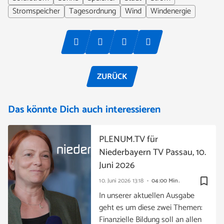
Stromspeicher
Tagesordnung
Wind
Windenergie
ZURÜCK
Das könnte Dich auch interessieren
PLENUM.TV für
Niederbayern TV Passau, 10.
Juni 2026
bookmark_border
10. Juni 2026
13:18
04:00 Min.
In unserer aktuellen Ausgabe
geht es um diese zwei Themen:
Finanzielle Bildung soll an allen