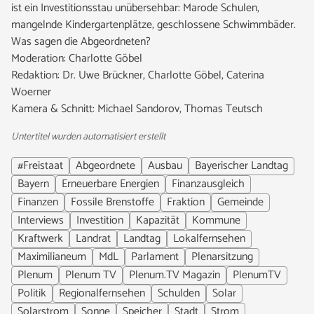
ist ein Investitionsstau unübersehbar: Marode Schulen,
mangelnde Kindergartenplätze, geschlossene Schwimmbäder.
Was sagen die Abgeordneten?
Moderation: Charlotte Göbel
Redaktion: Dr. Uwe Brückner, Charlotte Göbel, Caterina
Woerner
Kamera & Schnitt: Michael Sandorov, Thomas Teutsch
Untertitel wurden automatisiert erstellt
#Freistaat
Abgeordnete
Ausbau
Bayerischer Landtag
Bayern
Erneuerbare Energien
Finanzausgleich
Finanzen
Fossile Brenstoffe
Fraktion
Gemeinde
Interviews
Investition
Kapazität
Kommune
Kraftwerk
Landrat
Landtag
Lokalfernsehen
Maximilianeum
MdL
Parlament
Plenarsitzung
Plenum
Plenum TV
Plenum.TV Magazin
PlenumTV
Politik
Regionalfernsehen
Schulden
Solar
Solarstrom
Sonne
Speicher
Stadt
Strom