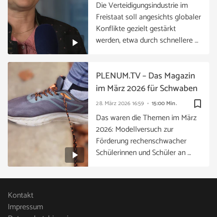
Die Verteidigungsindustrie im
Freistaat soll angesichts globaler
Konflikte gezielt gestärkt
werden, etwa durch schnellere …
PLENUM.TV – Das Magazin
im März 2026 für Schwaben
bookmark_border
28. März 2026
16:59
15:00 Min.
Das waren die Themen im März
2026: Modellversuch zur
Förderung rechenschwacher
Schülerinnen und Schüler an …
Kontakt
Impressum