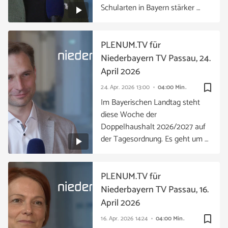
Schularten in Bayern stärker …
PLENUM.TV für
Niederbayern TV Passau, 24.
April 2026
bookmark_border
24. Apr. 2026
13:00
04:00 Min.
Im Bayerischen Landtag steht
diese Woche der
Doppelhaushalt 2026/2027 auf
der Tagesordnung. Es geht um …
PLENUM.TV für
Niederbayern TV Passau, 16.
April 2026
bookmark_border
16. Apr. 2026
14:24
04:00 Min.