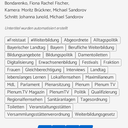
Bondarenko, Fiona Rachel Fischer,
Kamera: Moritz Brückner, Michael Sandorov
Schnitt: Johanna Junold, Michael Sandorov
Untertitel wurden automatisiert erstellt
#Freistaat
#Weiterbildung
Abgeordnete
Alltagspolitik
Bayerischer Landtag
Bayern
Berufliche Weiterbildung
Bildungsangebote
Bildungspolitik
Damentoiletten
Digitalisierung
Erwachsenenbildung
Festivals
Fraktion
Frauen
Gleichberechtigung
Interviews
Landtag
lebenslanges Lernen
Lokalfernsehen
Maximilianeum
MdL
Parlament
Plenarsitzung
Plenum
Plenum TV
Plenum.TV Magazin
PlenumTV
Politik
Qualifizierung
Regionalfernsehen
Sanitäranlagen
Tagesordnung
Toiletten
Veranstaltungsstätten
Versammlungsstättenverordnung
Weiterbildungsgesetz