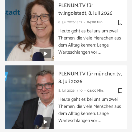
PLENUM.TV für
tv.ingolstadt, 8. Juli 2026
bookmark_border
8. Juli 2026
14:12
04:00 Min.
Heute geht es bei uns um zwei
Themen, die viele Menschen aus
dem Alltag kennen: Lange
Warteschlangen vor …
PLENUM.TV für münchen.tv,
8. Juli 2026
bookmark_border
8. Juli 2026
14:10
04:00 Min.
Heute geht es bei uns um zwei
Themen, die viele Menschen aus
dem Alltag kennen: Lange
Warteschlangen vor …