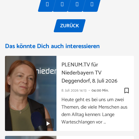
ZURÜCK
Das könnte Dich auch interessieren
PLENUM.TV für
Niederbayern TV
Deggendorf, 8. Juli 2026
bookmark_border
8. Juli 2026
14:13
04:00 Min.
Heute geht es bei uns um zwei
Themen, die viele Menschen aus
dem Alltag kennen: Lange
Warteschlangen vor …