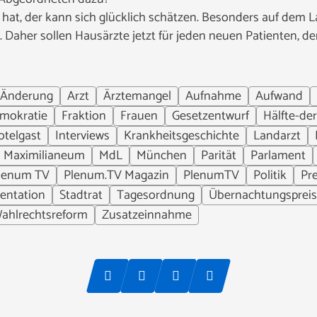
 hat, der kann sich glücklich schätzen. Besonders auf dem
t. Daher sollen Hausärzte jetzt für jeden neuen Patienten, 
Änderung
Arzt
Ärztemangel
Aufnahme
Aufwand
mokratie
Fraktion
Frauen
Gesetzentwurf
Hälfte-de
otelgast
Interviews
Krankheitsgeschichte
Landarzt
Maximilianeum
MdL
München
Parität
Parlament
lenum TV
Plenum.TV Magazin
PlenumTV
Politik
Pre
entation
Stadtrat
Tagesordnung
Übernachtungspreis
ahlrechtsreform
Zusatzeinnahme