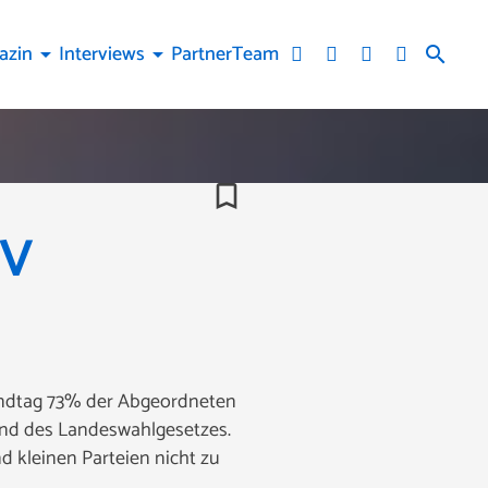
azin
Interviews
Partner
Team
arrow_drop_down
arrow_drop_down
search
bookmark_border
TV
 Landtag 73% der Abgeordneten
und des Landeswahlgesetzes.
d kleinen Parteien nicht zu