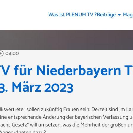
Was ist PLENUM.TV ?
Beiträge
Mag
arrow_drop_down
04:00
rcle_outline
 für Niederbayern 
3. März 2023
lksvertreter sollen zukünftig Frauen sein. Derzeit sind im
 eine entsprechende Änderung der bayerischen Verfassung 
acht-Gesetz“ will umsetzen, was die Mehrheit der großen un
e Abgeordneten dazu?