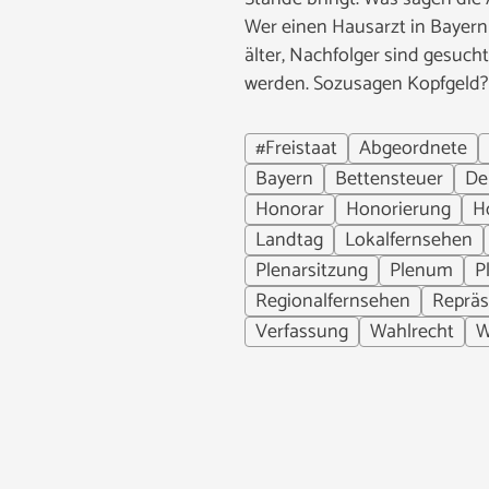
Wer einen Hausarzt in Bayern
älter, Nachfolger sind gesuch
werden. Sozusagen Kopfgeld?
#Freistaat
Abgeordnete
Bayern
Bettensteuer
De
Honorar
Honorierung
H
Landtag
Lokalfernsehen
Plenarsitzung
Plenum
P
Regionalfernsehen
Repräs
Verfassung
Wahlrecht
W