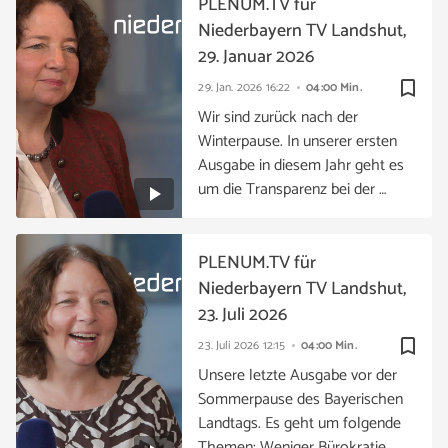
PLENUM.TV für
Niederbayern TV Landshut,
29. Januar 2026
bookmark_border
29. Jan. 2026
16:22
04:00 Min.
Wir sind zurück nach der
Winterpause. In unserer ersten
Ausgabe in diesem Jahr geht es
um die Transparenz bei der …
PLENUM.TV für
Niederbayern TV Landshut,
23. Juli 2026
bookmark_border
23. Juli 2026
12:15
04:00 Min.
Unsere letzte Ausgabe vor der
Sommerpause des Bayerischen
Landtags. Es geht um folgende
Themen: Weniger Bürokratie …