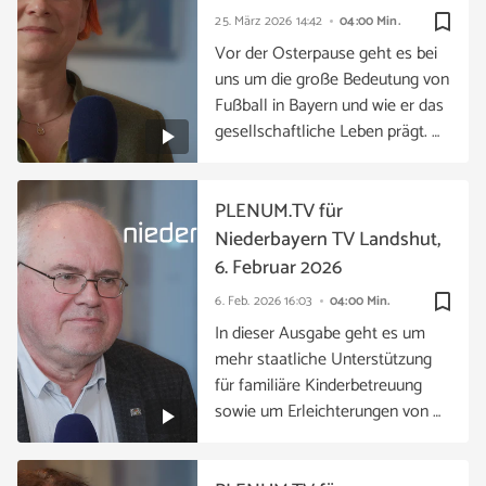
bookmark_border
25. März 2026
14:42
04:00 Min.
Vor der Osterpause geht es bei
uns um die große Bedeutung von
Fußball in Bayern und wie er das
gesellschaftliche Leben prägt. …
PLENUM.TV für
Niederbayern TV Landshut,
6. Februar 2026
bookmark_border
6. Feb. 2026
16:03
04:00 Min.
In dieser Ausgabe geht es um
mehr staatliche Unterstützung
für familiäre Kinderbetreuung
sowie um Erleichterungen von …