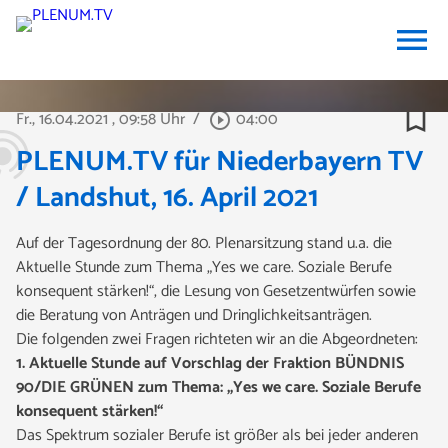
menu
bookmark_border
Fr., 16.04.2021
, 09:58 Uhr
/
04:00
play_circle_outline
PLENUM.TV für Niederbayern TV
/ Landshut, 16. April 2021
Auf der Tagesordnung der 80. Plenarsitzung stand u.a. die
Aktuelle Stunde zum Thema „Yes we care. Soziale Berufe
konsequent stärken!“, die Lesung von Gesetzentwürfen sowie
die Beratung von Anträgen und Dringlichkeitsanträgen.
Die folgenden zwei Fragen
richteten wir an die Abgeordneten:
1. Aktuelle Stunde auf Vorschlag der Fraktion BÜNDNIS
90/DIE GRÜNEN zum Thema: „Yes we care. Soziale Berufe
konsequent stärken!“
Das Spektrum sozialer Berufe ist größer als bei jeder anderen