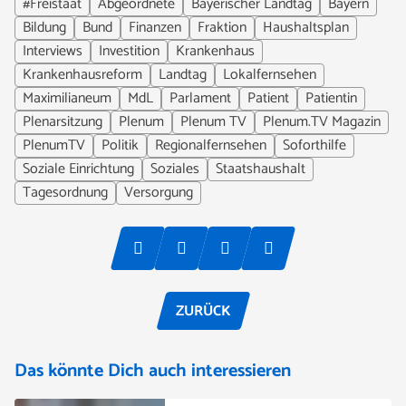
#Freistaat
Abgeordnete
Bayerischer Landtag
Bayern
Bildung
Bund
Finanzen
Fraktion
Haushaltsplan
Interviews
Investition
Krankenhaus
Krankenhausreform
Landtag
Lokalfernsehen
Maximilianeum
MdL
Parlament
Patient
Patientin
Plenarsitzung
Plenum
Plenum TV
Plenum.TV Magazin
PlenumTV
Politik
Regionalfernsehen
Soforthilfe
Soziale Einrichtung
Soziales
Staatshaushalt
Tagesordnung
Versorgung
ZURÜCK
Das könnte Dich auch interessieren