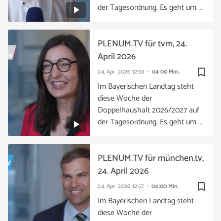
der Tagesordnung. Es geht um …
PLENUM.TV für tvm, 24.
April 2026
bookmark_border
24. Apr. 2026
12:59
04:00 Min.
Im Bayerischen Landtag steht
diese Woche der
Doppelhaushalt 2026/2027 auf
der Tagesordnung. Es geht um …
PLENUM.TV für münchen.tv,
24. April 2026
bookmark_border
24. Apr. 2026
12:57
04:00 Min.
Im Bayerischen Landtag steht
diese Woche der