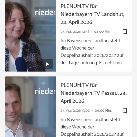
PLENUM.TV für
Niederbayern TV Landshut,
24. April 2026
bookmark_border
24. Apr. 2026
12:58
04:00 Min.
Im Bayerischen Landtag steht
diese Woche der
Doppelhaushalt 2026/2027 auf
der Tagesordnung. Es geht um …
PLENUM.TV für
Niederbayern TV Passau, 24.
April 2026
bookmark_border
24. Apr. 2026
13:00
04:00 Min.
Im Bayerischen Landtag steht
diese Woche der
Doppelhaushalt 2026/2027 auf