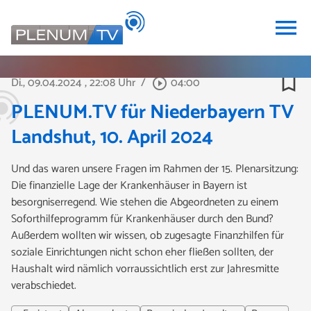
menu
bookmark_border
Di., 09.04.2024
, 22:08 Uhr
/
04:00
play_circle_outline
PLENUM.TV für Niederbayern TV
Landshut, 10. April 2024
Und das waren unsere Fragen im Rahmen der 15. Plenarsitzung:
Die finanzielle Lage der Krankenhäuser in Bayern ist
besorgniserregend. Wie stehen die Abgeordneten zu einem
Soforthilfeprogramm für Krankenhäuser durch den Bund?
Außerdem wollten wir wissen, ob zugesagte Finanzhilfen für
soziale Einrichtungen nicht schon eher fließen sollten, der
Haushalt wird nämlich vorraussichtlich erst zur Jahresmitte
verabschiedet.