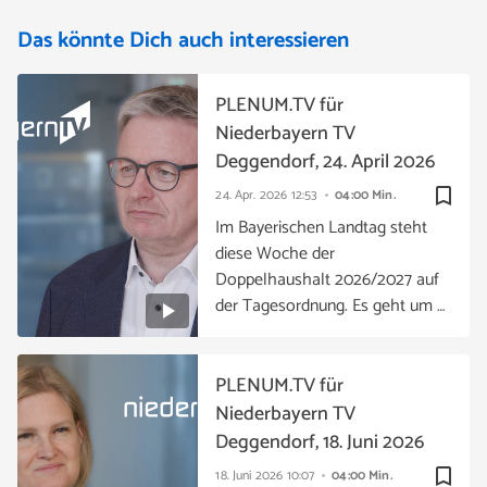
Das könnte Dich auch interessieren
PLENUM.TV für
Niederbayern TV
Deggendorf, 24. April 2026
bookmark_border
24. Apr. 2026
12:53
04:00 Min.
Im Bayerischen Landtag steht
diese Woche der
Doppelhaushalt 2026/2027 auf
der Tagesordnung. Es geht um …
PLENUM.TV für
Niederbayern TV
Deggendorf, 18. Juni 2026
bookmark_border
18. Juni 2026
10:07
04:00 Min.