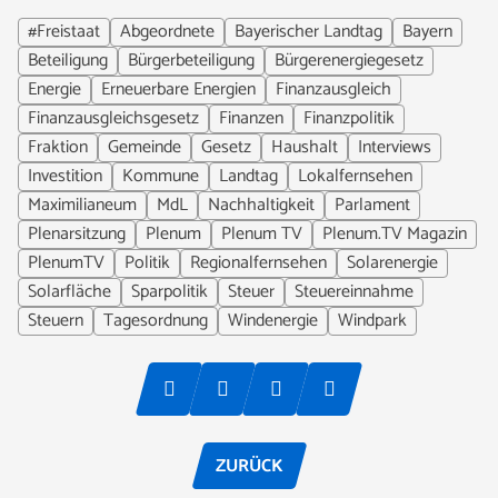
#Freistaat
Abgeordnete
Bayerischer Landtag
Bayern
Beteiligung
Bürgerbeteiligung
Bürgerenergiegesetz
Energie
Erneuerbare Energien
Finanzausgleich
Finanzausgleichsgesetz
Finanzen
Finanzpolitik
Fraktion
Gemeinde
Gesetz
Haushalt
Interviews
Investition
Kommune
Landtag
Lokalfernsehen
Maximilianeum
MdL
Nachhaltigkeit
Parlament
Plenarsitzung
Plenum
Plenum TV
Plenum.TV Magazin
PlenumTV
Politik
Regionalfernsehen
Solarenergie
Solarfläche
Sparpolitik
Steuer
Steuereinnahme
Steuern
Tagesordnung
Windenergie
Windpark
ZURÜCK