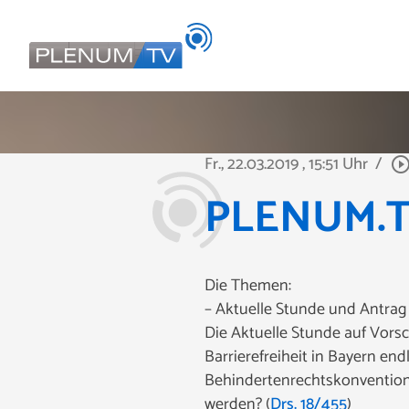
Fr., 22.03.2019
, 15:51 Uhr
/
play_circle_outl
PLENUM.TV
Die Themen:
– Aktuelle Stunde und Antra
Die Aktuelle Stunde auf Vors
Barrierefreiheit in Bayern en
Behindertenrechtskonvention
werden? (
Drs. 18/455
)