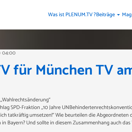
Was ist PLENUM.TV ?
Beiträge
Mag
arrow_drop_down
04:00
ine
 für München TV am 
g „Wahlrechtsänderung“
chlag SPD-Fraktion „10 Jahre UNBehindertenrechtskonventi
dlich tatkräftig umsetzen!“ Wie beurteilen die Abgeordnete
 in Bayern? Und sollte in diesem Zusammenhang auch das 