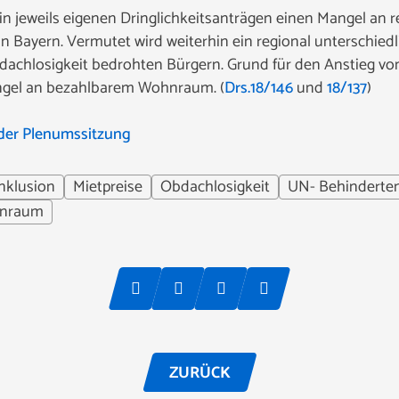
in jeweils eigenen Dringlichkeitsanträgen einen Mangel an
 Bayern. Vermutet wird weiterhin ein regional unterschied
dachlosigkeit bedrohten Bürgern. Grund für den Anstieg vo
ngel an bezahlbarem Wohnraum. (
Drs.18/146
und
18/137
)
der Plenumssitzung
nklusion
Mietpreise
Obdachlosigkeit
UN- Behinderte
nraum
ZURÜCK