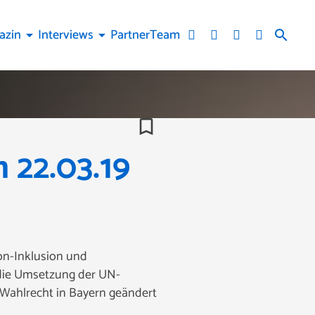
azin
Interviews
Partner
Team
arrow_drop_down
arrow_drop_down
search
bookmark_border
22.03.19
on-Inklusion und
n die Umsetzung der UN-
Wahlrecht in Bayern geändert